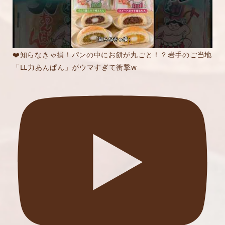
❤️知らなきゃ損！パンの中にお餅が丸ごと！？岩手のご当地
「LL力あんぱん」がウマすぎて衝撃w