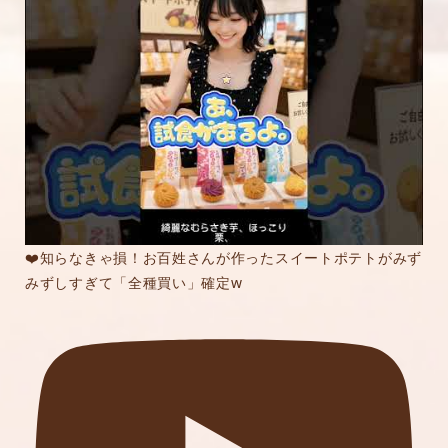
❤️知らなきゃ損！お百姓さんが作ったスイートポテトがみず
みずしすぎて「全種買い」確定w