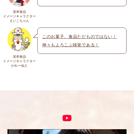
遽完売になります。ご容赦下さい。
栄幸食品
送料
イメージキャラクター
メール
※
えいこちゃん
送料についての詳細は
こちら
このお菓子、食品ただものではない！
神々もよろこぶ味覚である！
上に表示された文字を入力してください。
栄幸食品
イメージキャラクター
かれー仙人
コメント
※
5段階評価をつけてください