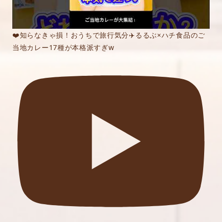
❤️知らなきゃ損！おうちで旅行気分✈️るるぶ×ハチ食品のご
当地カレー17種が本格派すぎw