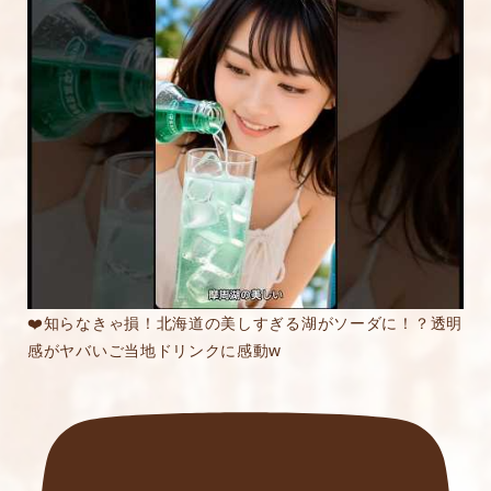
★
★★
★★★
★★★★
★★★★★
内容をご確認の上、「レビューを送信する」ボ
タンから送信ください。
❤️知らなきゃ損！北海道の美しすぎる湖がソーダに！？透明
感がヤバいご当地ドリンクに感動w