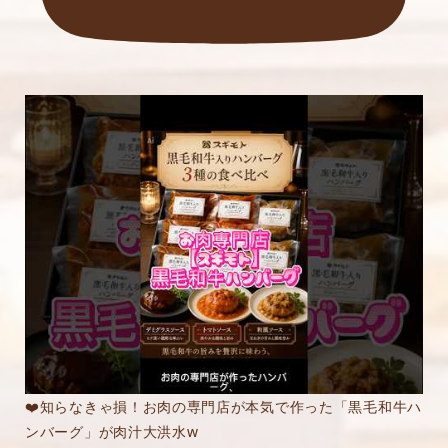
❤️知らなきゃ損！お肉の専門店が本気で作った「黒毛和牛ハ
ンバーグ」が肉汁大洪水w