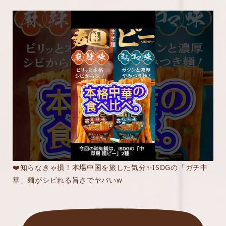
❤️知らなきゃ損！本場中国を旅した気分✨ISDGの「ガチ中
華」麺がシビれる旨さでヤバいw