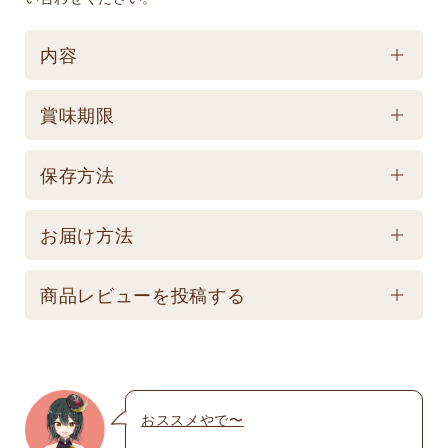
内容
ケース／入数
賞味期限
1
賞味期限
保存方法
製造後180日 【記載は製造日よりの賞味期限です。
保存方法
お届け商品とは異なります。】
お届け方法
【常温】直射日光の当たる場所、高温多湿の所での
配送方法
保存は避けてください。
商品レビューを投稿する
★こちら商品は別途送料770円必要です。(沖縄・離
島は不可) ☆夏場も常温発送となりますのでご注意下
メールアドレスは公開されません。いたずら防
さい。 ★銀行振込の場合、ご入金頂いてからの商品
止のため承認制を取らせて頂いております。
発送となります。 ☆画像はイメージとなり変更にな
おススメやで〜
名前
※
る為現物を優先してください。 ※人気商品の為、急