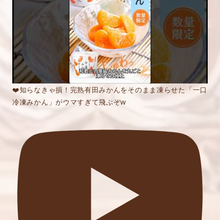
❤️知らなきゃ損！完熟有田みかんをそのまま凍らせた「一口
冷凍みかん」がウマすぎて飛ぶぞw