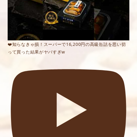
❤️知らなきゃ損！スーパーで16,200円の高級缶詰を思い切
って買った結果がヤバすぎw