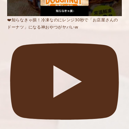
❤️知らなきゃ損！冷凍なのにレンジ30秒で「お店屋さんの
ドーナツ」になる神おやつがヤバいw