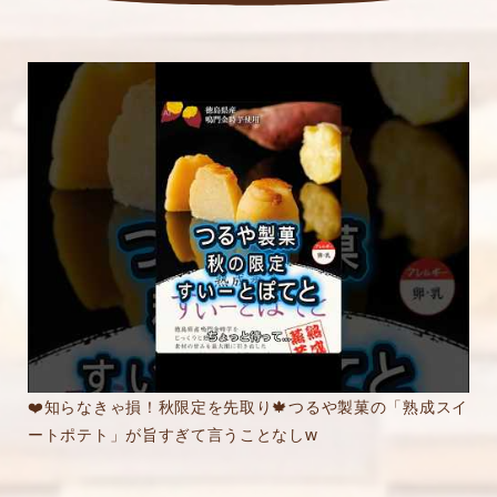
❤️知らなきゃ損！秋限定を先取り🍁つるや製菓の「熟成スイ
ートポテト」が旨すぎて言うことなしw