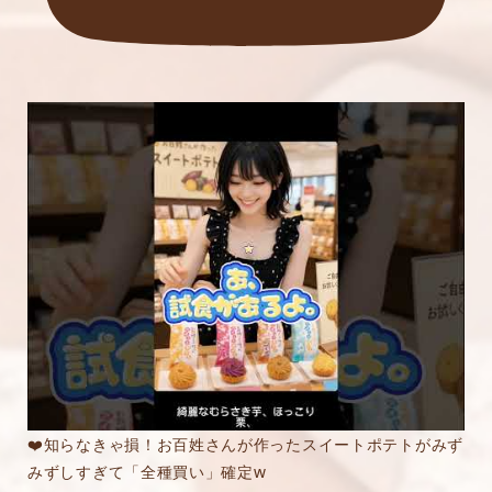
❤️知らなきゃ損！お百姓さんが作ったスイートポテトがみず
みずしすぎて「全種買い」確定w