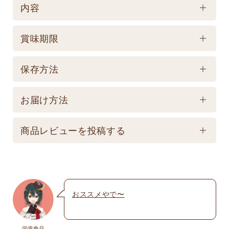
内容
ケース／入数
賞味期限
1
賞味期限
保存方法
製造後270日 【記載は製造日よりの賞味期限です。
保存方法
お届け商品とは異なります。】
お届け方法
【常温】直射日光の当たる場所、高温多湿の所での
配送方法
保存は避けてください。
商品レビューを投稿する
★こちら商品は別途送料770円必要です。(沖縄・離
島は不可) ☆夏場も常温発送となりますのでご注意下
メールアドレスは公開されません。いたずら防
さい。 ★銀行振込の場合、ご入金頂いてからの商品
止のため承認制を取らせて頂いております。
発送となります。 ☆画像はイメージとなり変更にな
おススメやで〜
名前
※
る為現物を優先してください。 ※人気商品の為、急
遽完売になります。ご容赦下さい。
栄幸食品