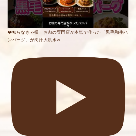
❤️知らなきゃ損！お肉の専門店が本気で作った「黒毛和牛ハ
ンバーグ」が肉汁大洪水w