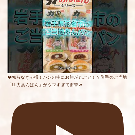
内容をご確認の上、「レビューを送信する」ボ
タンから送信ください。
❤️知らなきゃ損！パンの中にお餅が丸ごと！？岩手のご当地
「LL力あんぱん」がウマすぎて衝撃w