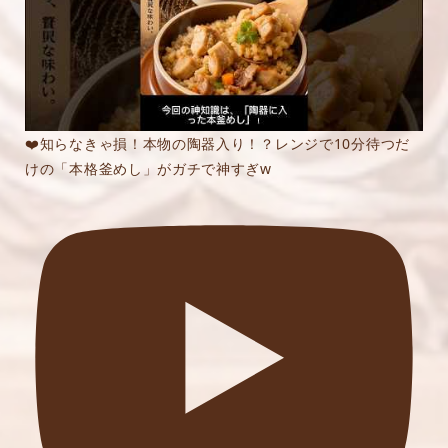
❤️知らなきゃ損！本物の陶器入り！？レンジで10分待つだ
けの「本格釜めし」がガチで神すぎw