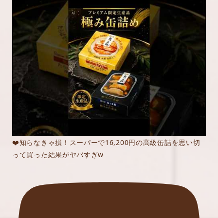
❤️知らなきゃ損！スーパーで16,200円の高級缶詰を思い切
って買った結果がヤバすぎw