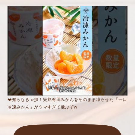
❤️知らなきゃ損！完熟有田みかんをそのまま凍らせた「一口
冷凍みかん」がウマすぎて飛ぶぞw