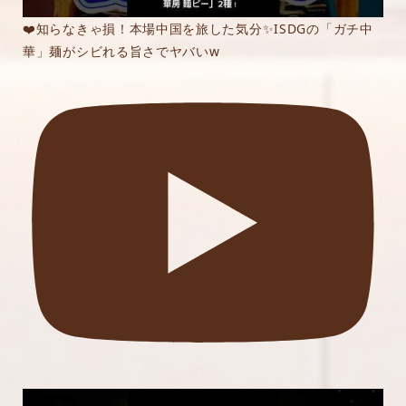
❤️知らなきゃ損！本場中国を旅した気分✨ISDGの「ガチ中
華」麺がシビれる旨さでヤバいw