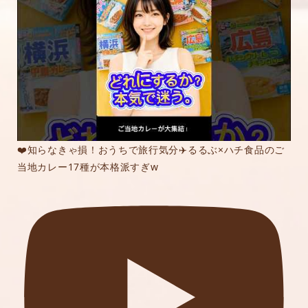
❤️知らなきゃ損！おうちで旅行気分✈️るるぶ×ハチ食品のご
当地カレー17種が本格派すぎw