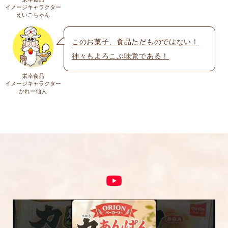
送料
イメージキャラクター
メール
※
えいこちゃん
送料についての詳細は
こちら
このお菓子、食品ただものではない！
神々もよろこぶ味覚である！
上に表示された文字を入力してください。
栄幸食品
イメージキャラクター
かれー仙人
コメント
※
5段階評価をつけてください
★
★★
★★★
★★★★
★★★★★