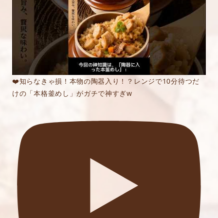
❤️知らなきゃ損！本物の陶器入り！？レンジで10分待つだ
けの「本格釜めし」がガチで神すぎw