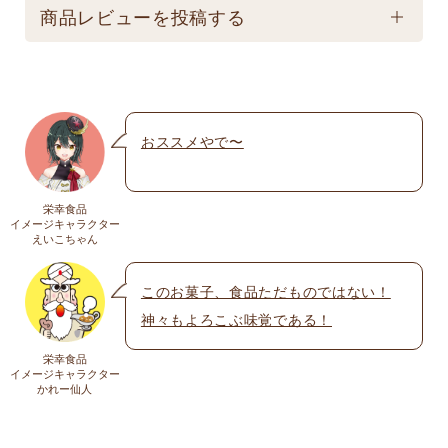
配送方法
保存は避けてください。
商品レビューを投稿する
★こちら商品は別途送料770円必要です。(沖縄・離
島は不可) ☆夏場も常温発送となりますのでご注意下
メールアドレスは公開されません。いたずら防
さい。 ★銀行振込の場合、ご入金頂いてからの商品
止のため承認制を取らせて頂いております。
発送となります。 ☆画像はイメージとなり変更にな
おススメやで〜
名前
※
る為現物を優先してください。 ※人気商品の為、急
遽完売になります。ご容赦下さい。
栄幸食品
送料
イメージキャラクター
メール
※
えいこちゃん
送料についての詳細は
こちら
このお菓子、食品ただものではない！
神々もよろこぶ味覚である！
上に表示された文字を入力してください。
栄幸食品
イメージキャラクター
かれー仙人
コメント
※