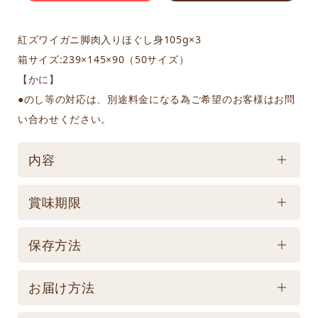
紅ズワイガニ脚肉入りほぐし身105g×3
箱サイズ:239×145×90（50サイズ）
【かに】
●のし等の対応は、別途料金になる為ご希望のお客様はお問
い合わせください。
内容
ケース／入数
賞味期限
1
賞味期限
保存方法
常温1,000日 【記載は製造日よりの賞味期限です。
保存方法
お届け商品とは異なります。】
お届け方法
【常温】直射日光の当たる場所、高温多湿の所での