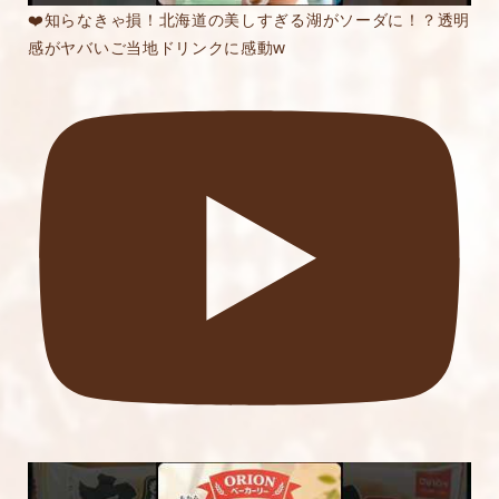
❤️知らなきゃ損！北海道の美しすぎる湖がソーダに！？透明
感がヤバいご当地ドリンクに感動w