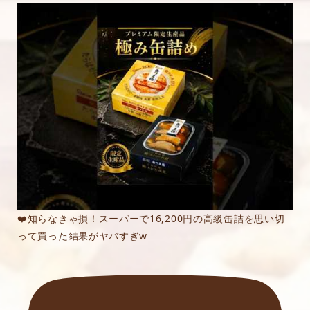
❤️知らなきゃ損！スーパーで16,200円の高級缶詰を思い切
って買った結果がヤバすぎw