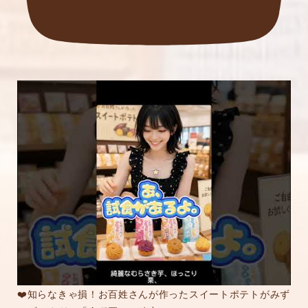
❤️知らなきゃ損！お百姓さんが作ったスイートポテトがみず