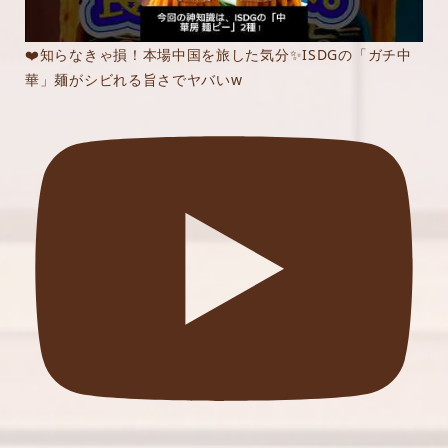
❤️知らなきゃ損！本場中国を旅した気分✨ISDGの「ガチ中
華」麺がシビれる旨さでヤバいw