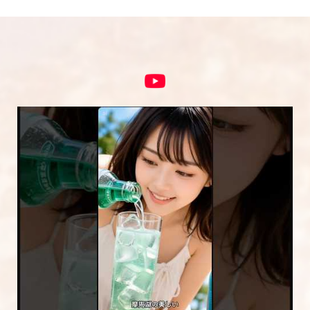
5段階評価をつけてください
★
★★
★★★
★★★★
★★★★★
内容をご確認の上、「レビューを送信する」ボ
タンから送信ください。