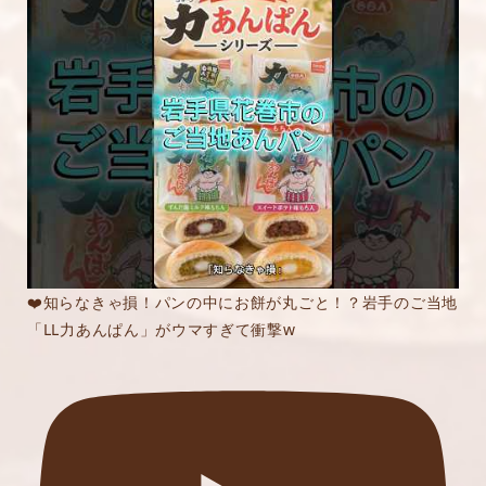
❤️知らなきゃ損！パンの中にお餅が丸ごと！？岩手のご当地
「LL力あんぱん」がウマすぎて衝撃w