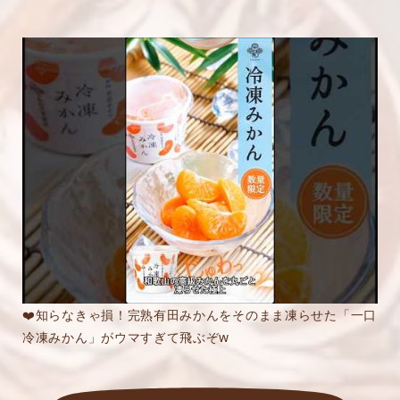
❤️知らなきゃ損！完熟有田みかんをそのまま凍らせた「一口
冷凍みかん」がウマすぎて飛ぶぞw