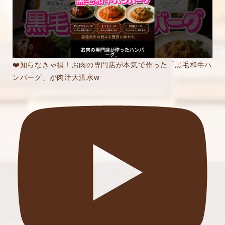
❤️知らなきゃ損！お肉の専門店が本気で作った「黒毛和牛ハ
ンバーグ」が肉汁大洪水w