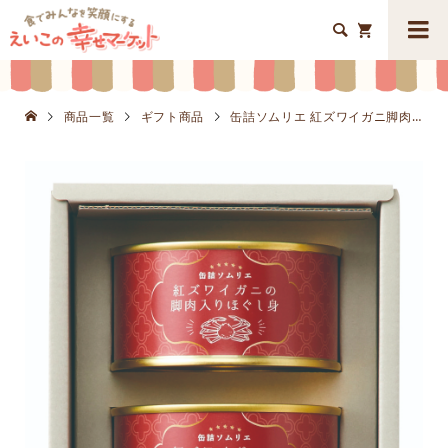


商品一覧
ギフト商品
缶詰ソムリエ 紅ズワイガニ脚肉入りほぐし身缶詰セットK8657-308