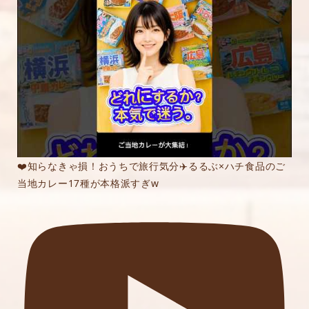
❤️知らなきゃ損！おうちで旅行気分✈️るるぶ×ハチ食品のご
当地カレー17種が本格派すぎw