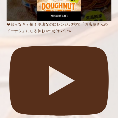
❤️知らなきゃ損！冷凍なのにレンジ30秒で「お店屋さんの
ドーナツ」になる神おやつがヤバいw