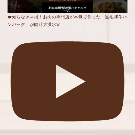
❤️知らなきゃ損！お肉の専門店が本気で作った「黒毛和牛ハ
ンバーグ」が肉汁大洪水w