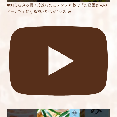
❤️知らなきゃ損！冷凍なのにレンジ30秒で「お店屋さんの
ドーナツ」になる神おやつがヤバいw