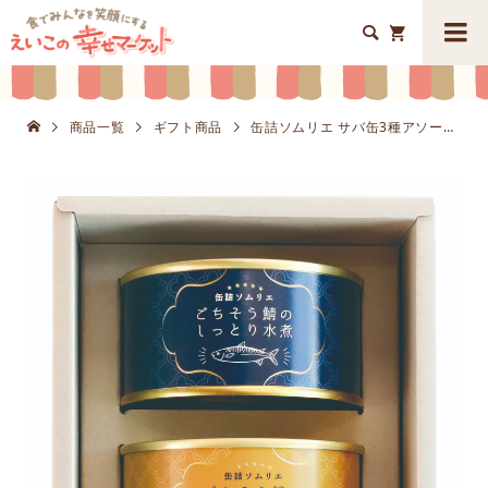


商品一覧
ギフト商品
缶詰ソムリエ サバ缶3種アソートK8657-407