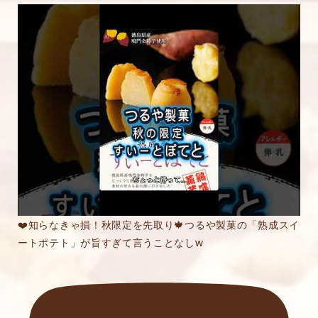
❤️知らなきゃ損！秋限定を先取り🍁つるや製菓の「熟成スイ
ートポテト」が旨すぎて言うことなしw