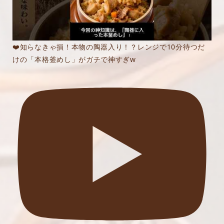
❤️知らなきゃ損！本物の陶器入り！？レンジで10分待つだ
けの「本格釜めし」がガチで神すぎw