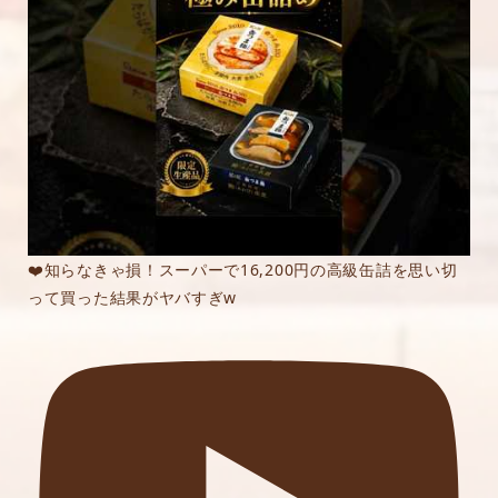
❤️知らなきゃ損！スーパーで16,200円の高級缶詰を思い切
って買った結果がヤバすぎw