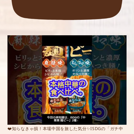
❤️知らなきゃ損！本場中国を旅した気分✨ISDGの「ガチ中