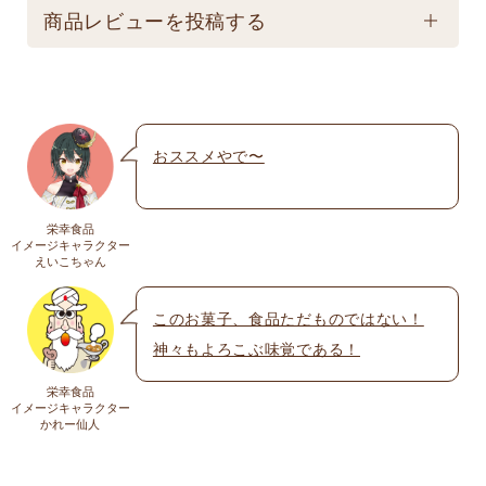
配送方法
保存は避けてください。
商品レビューを投稿する
★こちら商品は別途送料770円必要です。(沖縄・離
島は不可) ☆夏場も常温発送となりますのでご注意下
メールアドレスは公開されません。いたずら防
さい。 ★銀行振込の場合、ご入金頂いてからの商品
止のため承認制を取らせて頂いております。
発送となります。 ☆画像はイメージとなり変更にな
おススメやで〜
名前
※
る為現物を優先してください。 ※人気商品の為、急
遽完売になります。ご容赦下さい。
栄幸食品
送料
イメージキャラクター
メール
※
えいこちゃん
送料についての詳細は
こちら
このお菓子、食品ただものではない！
神々もよろこぶ味覚である！
上に表示された文字を入力してください。
栄幸食品
イメージキャラクター
かれー仙人
コメント
※