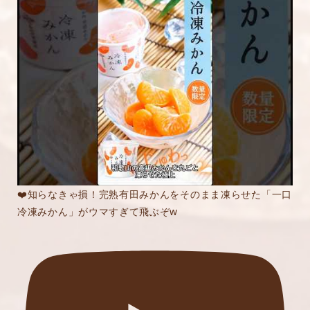
❤️知らなきゃ損！完熟有田みかんをそのまま凍らせた「一口
冷凍みかん」がウマすぎて飛ぶぞw