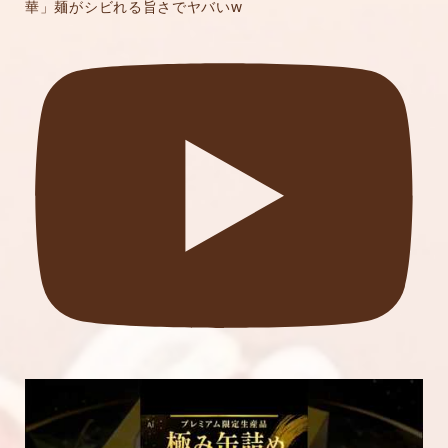
華」麺がシビれる旨さでヤバいw