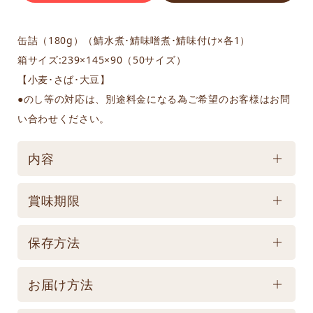
缶詰（180g）（鯖水煮･鯖味噌煮･鯖味付け×各1）
箱サイズ:239×145×90（50サイズ）
【小麦･さば･大豆】
●のし等の対応は、別途料金になる為ご希望のお客様はお問
い合わせください。
内容
ケース／入数
賞味期限
1
賞味期限
保存方法
常温1,000日 【記載は製造日よりの賞味期限です。
保存方法
お届け商品とは異なります。】
お届け方法
【常温】直射日光の当たる場所、高温多湿の所での