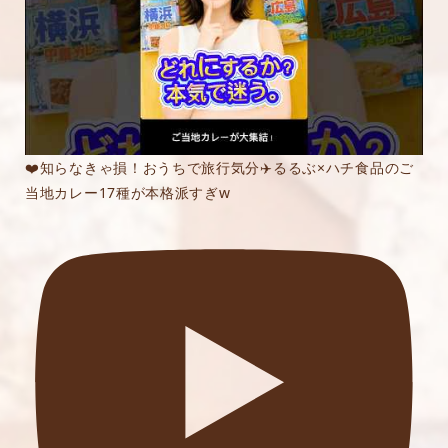
❤️知らなきゃ損！おうちで旅行気分✈️るるぶ×ハチ食品のご
当地カレー17種が本格派すぎw