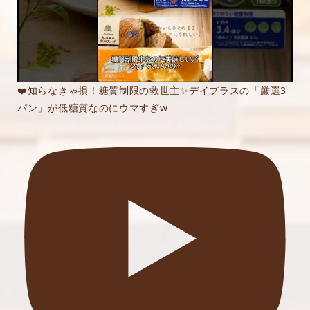
❤️知らなきゃ損！糖質制限の救世主✨デイプラスの「厳選3
パン」が低糖質なのにウマすぎw