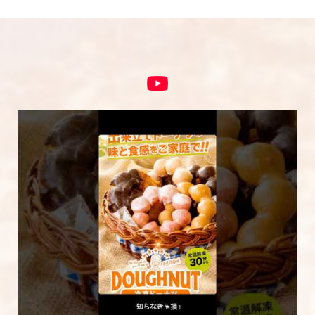
5段階評価をつけてください
★
★★
★★★
★★★★
★★★★★
内容をご確認の上、「レビューを送信する」ボ
タンから送信ください。