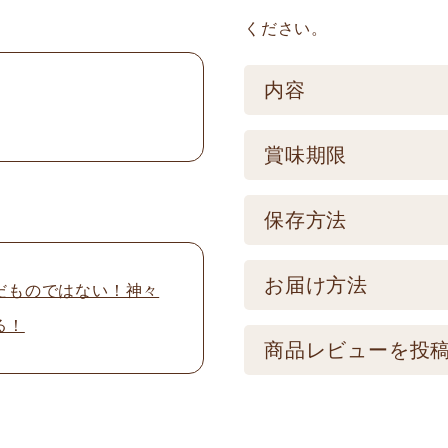
ください。
内容
ケース／入数
賞味期限
1
賞味期限
保存方法
製造後180日 【記
保存方法
お届け方法
品とは異なります。
だものではない！神々
【常温】直射日光の
る！
配送方法
商品レビューを投
けてください。
★こちら商品は別途送
メールアドレスは公
可) ☆夏場も常温発
制を取らせて頂いて
振込の場合、ご入金頂