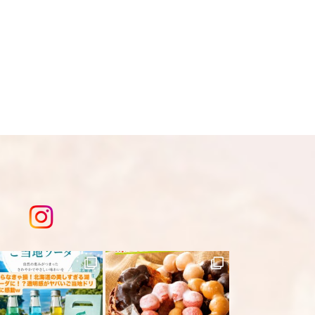
り変更になる為現物を優先してくださ
、急遽完売になります。ご容赦下さ
は
こちら
を入力してください。