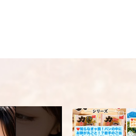
画像はイメージとな
名前
※
い。 ※人気商品の為
い。
メール
※
送料
送料についての詳細
上に表示された文字
コメント
※