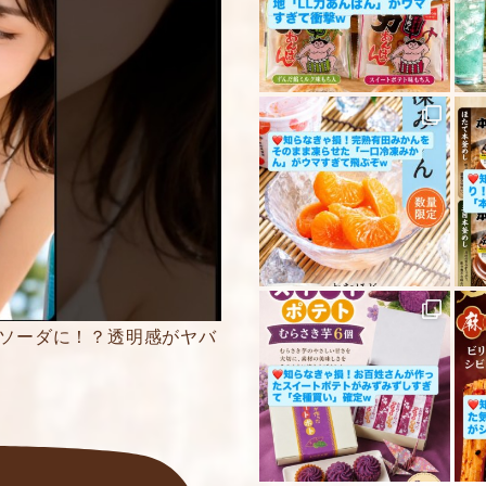
5段階評価をつけてく
★
★★
★★★
★★★★
★★★★★
内容をご確認の上、
ください。
がソーダに！？透明感がヤバ