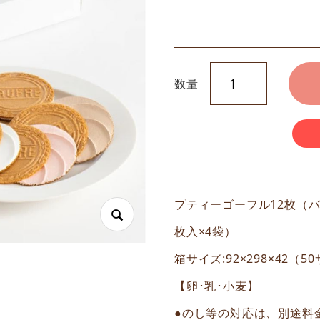
数量
プティーゴーフル12枚（バ
枚入×4袋）
箱サイズ:92×298×42（5
【卵･乳･小麦】
●のし等の対応は、別途料