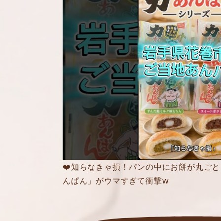
❤️知らなきゃ損！パンの中にお餅が丸ごと
んぱん」がウマすぎて衝撃w