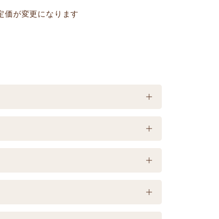
や定価が変更になります
載は製造日よりの賞味期限です。お届け商
】
当たる場所、高温多湿の所での保存は避