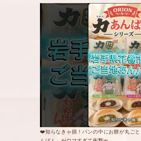
❤️知らなきゃ損！パンの中にお餅が丸ごと
んぱん」がウマすぎて衝撃w