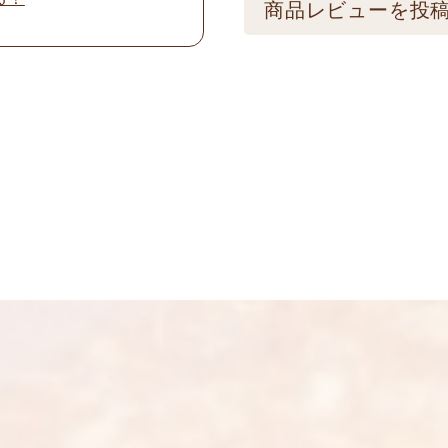
配送方法
商品レビューを投
けてください。
★こちら商品は別途送
メールアドレスは公
可) ☆夏場も常温発
制を取らせて頂いて
振込の場合、ご入金頂
画像はイメージとな
名前
※
い。 ※人気商品の為
い。
メール
※
送料
送料についての詳細
上に表示された文字