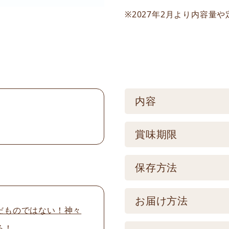
※2027年2月より内容量
内容
ケース／入数
賞味期限
1
賞味期限
保存方法
製造後180日 【記
保存方法
お届け方法
品とは異なります。
だものではない！神々
【常温】直射日光の
る！