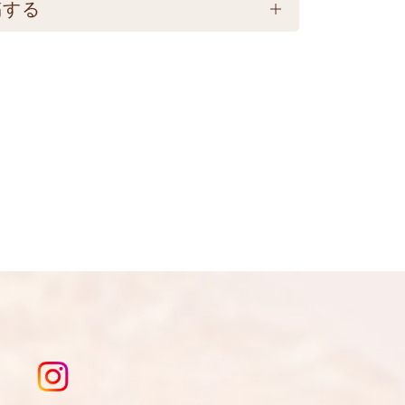
稿する
料770円必要です。(沖縄・離島は不
開されません。いたずら防止のため承認
送となりますのでご注意下さい。 ★銀行
おります。
いてからの商品発送となります。 ☆
り変更になる為現物を優先してくださ
、急遽完売になります。ご容赦下さ
は
こちら
を入力してください。