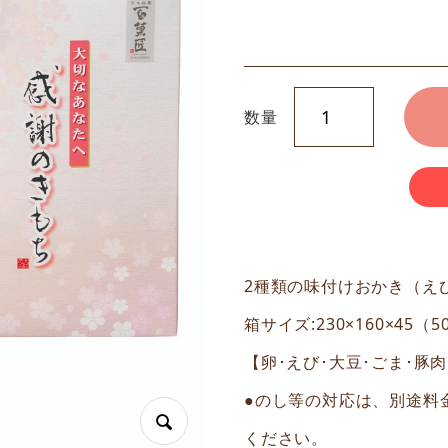
数量
2種類の味付けおかき（えび
箱サイズ:230×160×45（
【卵･えび･大豆･ごま･豚
●のし等の対応は、別途料
ください。