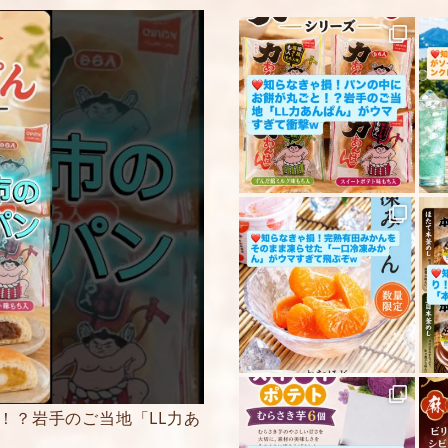
コメント
※
5段階評価をつけてく
★
★★
★★★
★★★★
★★★★★
内容をご確認の上、
ください。
！？岩手のご当地「LL力あ