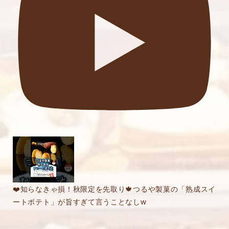
❤️知らなきゃ損！秋限定を先取り🍁つるや製菓の「熟成スイ
ートポテト」が旨すぎて言うことなしw