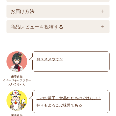
製造後570日 【記載は製造日よりの賞味期限です。
保存方法
お届け商品とは異なります。】
お届け方法
【常温】直射日光の当たる場所、高温多湿の所での
配送方法
保存は避けてください。
商品レビューを投稿する
★こちら商品は別途送料770円必要です。(沖縄・離
島は不可) ☆夏場も常温発送となりますのでご注意下
メールアドレスは公開されません。いたずら防
さい。 ★銀行振込の場合、ご入金頂いてからの商品
止のため承認制を取らせて頂いております。
発送となります。 ☆画像はイメージとなり変更にな
おススメやで〜
名前
※
る為現物を優先してください。 ※人気商品の為、急
遽完売になります。ご容赦下さい。
栄幸食品
送料
イメージキャラクター
メール
※
えいこちゃん
送料についての詳細は
こちら
このお菓子、食品ただものではない！
神々もよろこぶ味覚である！
上に表示された文字を入力してください。
栄幸食品