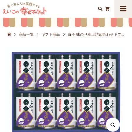


商品一覧
ギフト商品
白子 味のり卓上詰め合わせギフトK8653-709