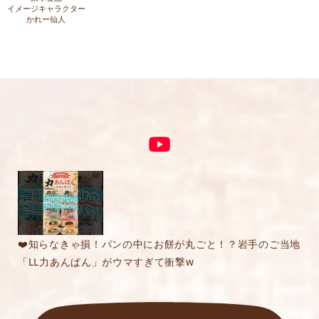
イメージキャラクター
かれー仙人
コメント
※
5段階評価をつけてください
★
★★
★★★
★★★★
★★★★★
❤️知らなきゃ損！パンの中にお餅が丸ごと！？岩手のご当地
内容をご確認の上、「レビューを送信する」ボ
「LL力あんぱん」がウマすぎて衝撃w
タンから送信ください。