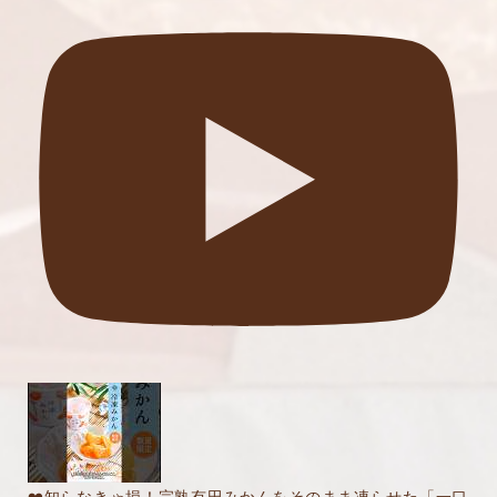
❤️知らなきゃ損！完熟有田みかんをそのまま凍らせた「一口