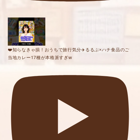
❤️知らなきゃ損！おうちで旅行気分✈️るるぶ×ハチ食品のご
当地カレー17種が本格派すぎw