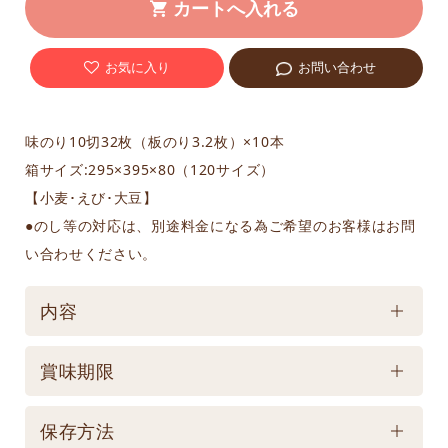
お気に入り
お問い合わせ
味のり10切32枚（板のり3.2枚）×10本
箱サイズ:295×395×80（120サイズ）
【小麦･えび･大豆】
●のし等の対応は、別途料金になる為ご希望のお客様はお問
い合わせください。
内容
ケース／入数
賞味期限
1
賞味期限
保存方法