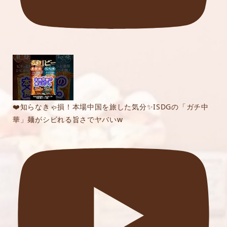
❤️知らなきゃ損！本場中国を旅した気分✨ISDGの「ガチ中
華」麺がシビれる旨さでヤバいw