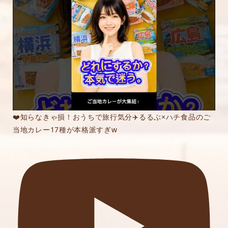
❤️知らなきゃ損！おうちで旅行気分✈️るるぶ×ハチ食品のご
当地カレー17種が本格派すぎw