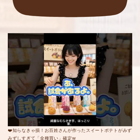
❤️知らなきゃ損！お百姓さんが作ったスイートポテトがみず
みずしすぎて「全種買い」確定w