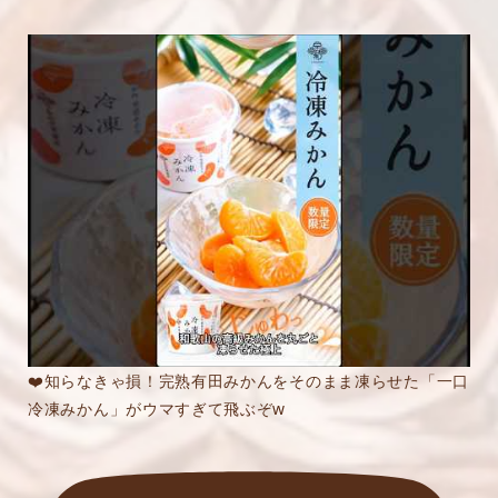
❤️知らなきゃ損！完熟有田みかんをそのまま凍らせた「一口
冷凍みかん」がウマすぎて飛ぶぞw