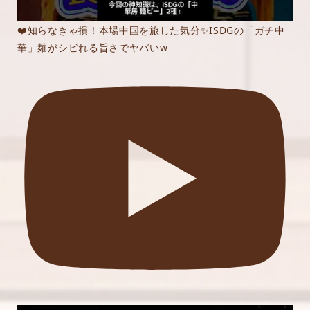
❤️知らなきゃ損！本場中国を旅した気分✨ISDGの「ガチ中
華」麺がシビれる旨さでヤバいw