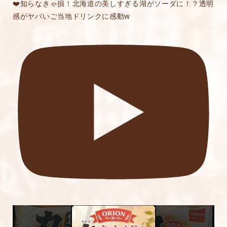
❤️知らなきゃ損！北海道の美しすぎる湖がソーダに！？透明
感がヤバいご当地ドリンクに感動w