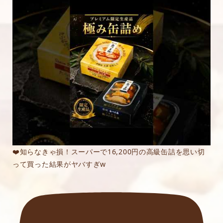
❤️知らなきゃ損！スーパーで16,200円の高級缶詰を思い切
って買った結果がヤバすぎw