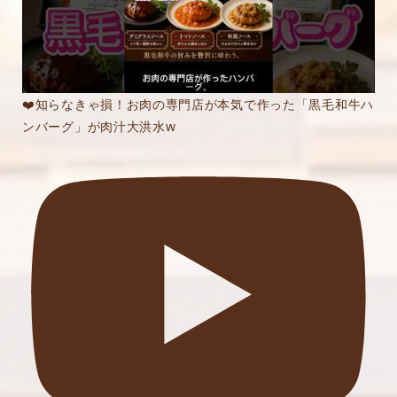
❤️知らなきゃ損！お肉の専門店が本気で作った「黒毛和牛ハ
ンバーグ」が肉汁大洪水w