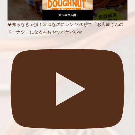
❤️知らなきゃ損！冷凍なのにレンジ30秒で「お店屋さんの
ドーナツ」になる神おやつがヤバいw