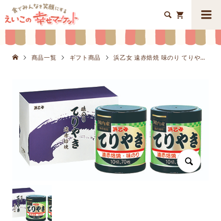


商品一覧
ギフト商品
浜乙女 遠赤焙焼 味のり てりやきK8651-901