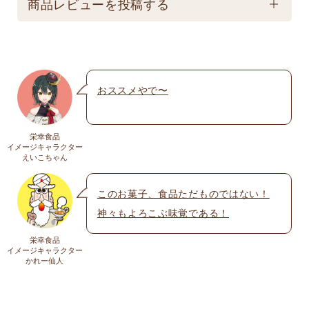
保存は避けてください。
商品レビューを投稿する
★こちら商品は別途送料770円必要です。(沖縄・離
島は不可) ☆夏場も常温発送となりますのでご注意下
メールアドレスは公開されません。いたずら防
さい。 ★銀行振込の場合、ご入金頂いてからの商品
止のため承認制を取らせて頂いております。
発送となります。 ☆画像はイメージとなり変更にな
おススメやで〜
名前
※
る為現物を優先してください。 ※人気商品の為、急
遽完売になります。ご容赦下さい。
栄幸食品
送料
イメージキャラクター
メール
※
えいこちゃん
送料についての詳細は
こちら
このお菓子、食品ただものではない！
神々もよろこぶ味覚である！
上に表示された文字を入力してください。
栄幸食品
イメージキャラクター
かれー仙人
コメント
※