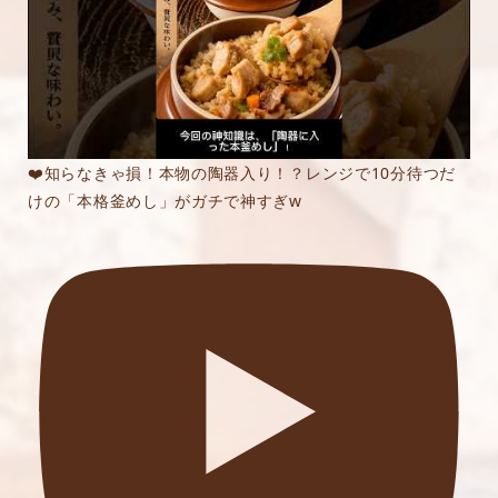
❤️知らなきゃ損！本物の陶器入り！？レンジで10分待つだ
けの「本格釜めし」がガチで神すぎw