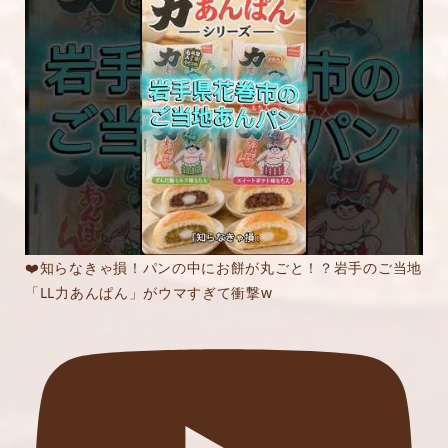
❤️知らなきゃ損！パンの中にお餅が丸ごと！？岩手のご当地
「LL力あんぱん」がウマすぎて衝撃w