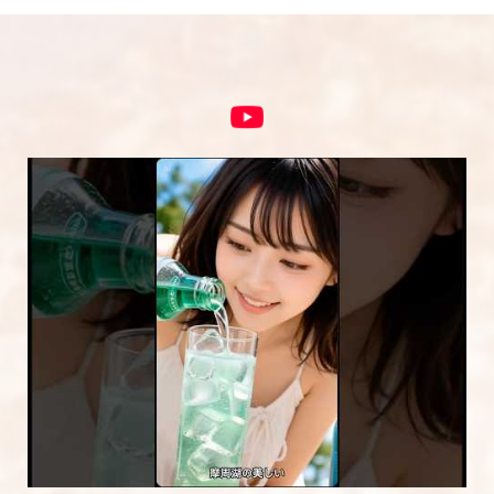
5段階評価をつけてください
★
★★
★★★
★★★★
★★★★★
内容をご確認の上、「レビューを送信する」ボ
タンから送信ください。