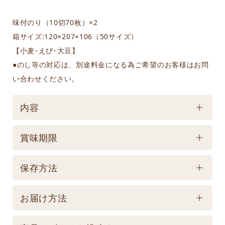
味付のり（10切70枚）×2
箱サイズ:120×207×106（50サイズ）
【小麦･えび･大豆】
●のし等の対応は、別途料金になる為ご希望のお客様はお問
い合わせください。
内容
ケース／入数
賞味期限
1
賞味期限
保存方法
製造後360日 【記載は製造日よりの賞味期限です。
保存方法
お届け商品とは異なります。】
お届け方法
【常温】直射日光の当たる場所、高温多湿の所での
配送方法