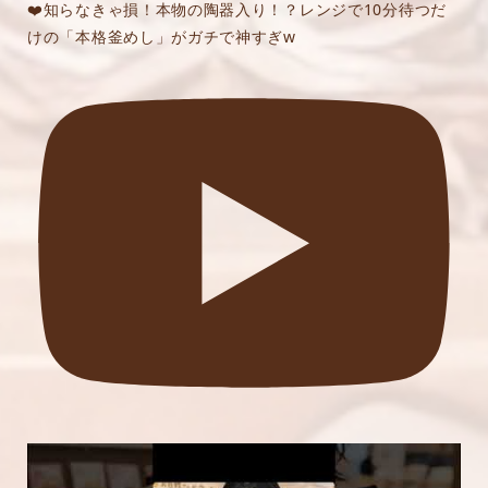
❤️知らなきゃ損！本物の陶器入り！？レンジで10分待つだ
けの「本格釜めし」がガチで神すぎw