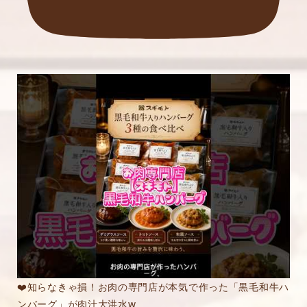
❤️知らなきゃ損！お肉の専門店が本気で作った「黒毛和牛ハ
ンバーグ」が肉汁大洪水w