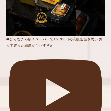
❤️知らなきゃ損！スーパーで16,200円の高級缶詰を思い切
って買った結果がヤバすぎw