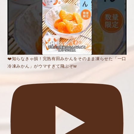
❤️知らなきゃ損！完熟有田みかんをそのまま凍らせた「一口
冷凍みかん」がウマすぎて飛ぶぞw