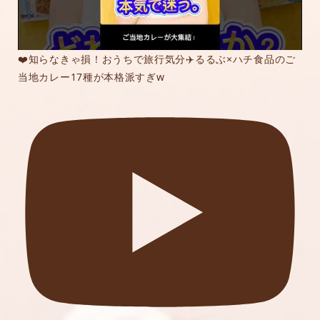
❤️知らなきゃ損！おうちで旅行気分✈️るるぶ×ハチ食品のご
当地カレー17種が本格派すぎw