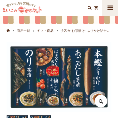


商品一覧
ギフト商品
浜乙女 お茶漬け･ふりかけ詰合わせK8651-208