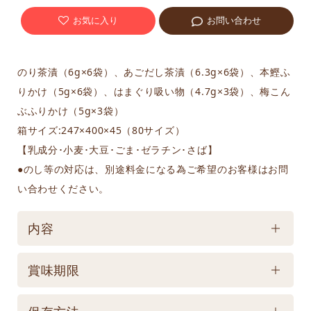
お気に入り
お問い合わせ
のり茶漬（6g×6袋）、あごだし茶漬（6.3g×6袋）、本鰹ふ
りかけ（5g×6袋）、はまぐり吸い物（4.7g×3袋）、梅こん
ぶふりかけ（5g×3袋）
箱サイズ:247×400×45（80サイズ）
【乳成分･小麦･大豆･ごま･ゼラチン･さば】
●のし等の対応は、別途料金になる為ご希望のお客様はお問
い合わせください。
内容
ケース／入数
賞味期限
1
賞味期限