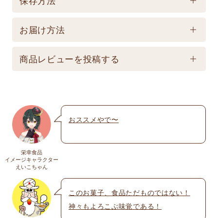
保存方法
製造後540日 【記載は製造日よりの賞味期限です。
保存方法
お届け商品とは異なります。】
お届け方法
【常温】直射日光の当たる場所、高温多湿の所での
配送方法
保存は避けてください。
商品レビューを投稿する
★こちら商品は別途送料770円必要です。(沖縄・離
島は不可) ☆夏場も常温発送となりますのでご注意下
メールアドレスは公開されません。いたずら防
さい。 ★銀行振込の場合、ご入金頂いてからの商品
止のため承認制を取らせて頂いております。
発送となります。 ☆画像はイメージとなり変更にな
おススメやで〜
名前
※
る為現物を優先してください。 ※人気商品の為、急
遽完売になります。ご容赦下さい。
栄幸食品
送料
イメージキャラクター
メール
※
えいこちゃん
送料についての詳細は
こちら
このお菓子、食品ただものではない！
神々もよろこぶ味覚である！