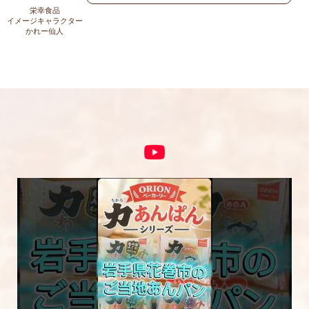
上に表示された文字を入力してください。
栄幸食品
イメージキャラクター
かれー仙人
コメント
※
5段階評価をつけてください
★
★★
★★★
★★★★
★★★★★
内容をご確認の上、「レビューを送信する」ボ
タンから送信ください。