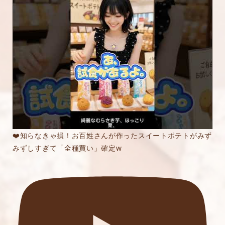
❤️知らなきゃ損！お百姓さんが作ったスイートポテトがみず
みずしすぎて「全種買い」確定w