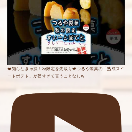
❤️知らなきゃ損！秋限定を先取り🍁つるや製菓の「熟成スイ
ートポテト」が旨すぎて言うことなしw