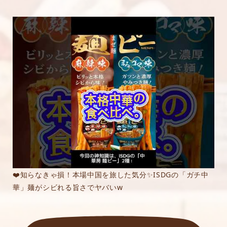
❤️知らなきゃ損！本場中国を旅した気分✨ISDGの「ガチ中
華」麺がシビれる旨さでヤバいw