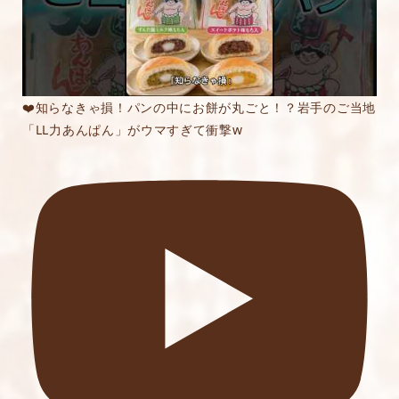
❤️知らなきゃ損！パンの中にお餅が丸ごと！？岩手のご当地
「LL力あんぱん」がウマすぎて衝撃w