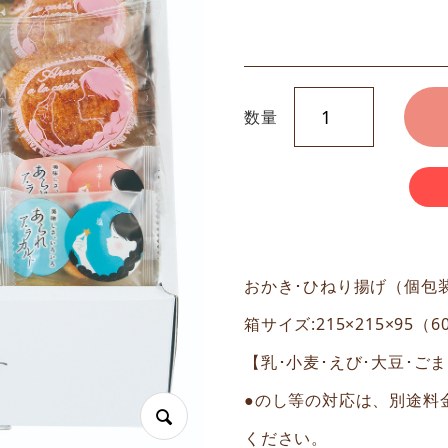
数量
おかき･ひねり揚げ（個包装
箱サイズ:215×215×95（
【乳･小麦･えび･大豆･ご
●のし等の対応は、別途料
ください。