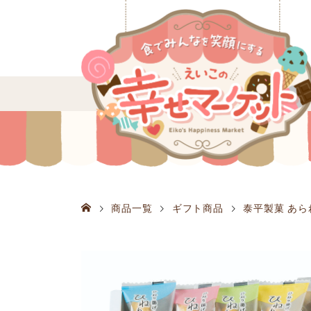
商品一覧
ギフト商品
泰平製菓 あられ