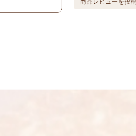
商品レビューを投
けてください。
★こちら商品は別途送
メールアドレスは公
可) ☆夏場も常温発
制を取らせて頂いて
振込の場合、ご入金頂
画像はイメージとな
名前
※
い。 ※人気商品の為
い。
メール
※
送料
送料についての詳細
上に表示された文字