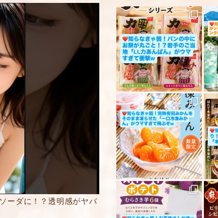
コメント
※
5段階評価をつけてく
★
★★
★★★
★★★★
★★★★★
内容をご確認の上、
ください。
がソーダに！？透明感がヤバ