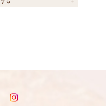
稿する
料770円必要です。(沖縄・離島は不
開されません。いたずら防止のため承認
送となりますのでご注意下さい。 ★銀行
おります。
いてからの商品発送となります。 ☆
り変更になる為現物を優先してくださ
、急遽完売になります。ご容赦下さ
は
こちら
を入力してください。