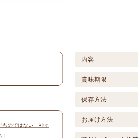
内容
ケース／入数
賞味期限
1
賞味期限
保存方法
製造後150日 【記
保存方法
お届け方法
品とは異なります。
だものではない！神々
【常温】直射日光の
る！
配送方法