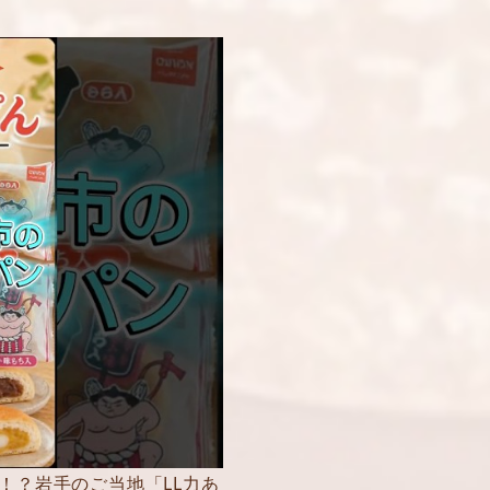
！？岩手のご当地「LL力あ