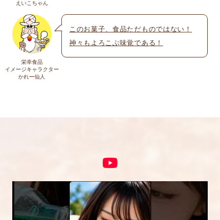
えいこちゃん
送料についての詳細は
こちら
このお菓子、食品ただものではない！
神々もよろこぶ味覚である！
上に表示された文字を入力してください。
栄幸食品
イメージキャラクター
かれー仙人
コメント
※
5段階評価をつけてください
★
★★
★★★
★★★★
★★★★★