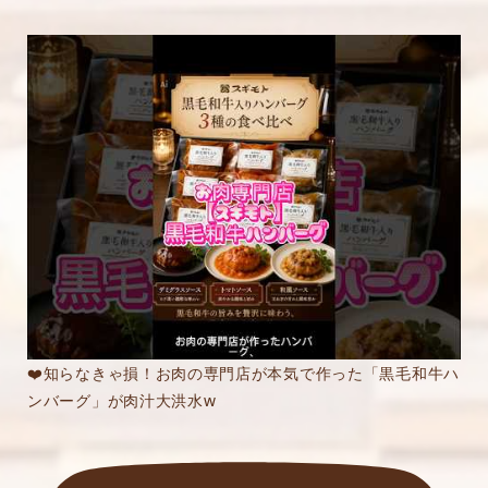
❤️知らなきゃ損！お肉の専門店が本気で作った「黒毛和牛ハ
ンバーグ」が肉汁大洪水w