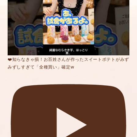
❤️知らなきゃ損！お百姓さんが作ったスイートポテトがみず
みずしすぎて「全種買い」確定w