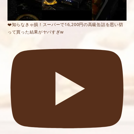
❤️知らなきゃ損！スーパーで16,200円の高級缶詰を思い切
って買った結果がヤバすぎw