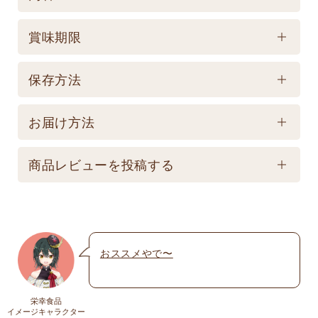
ケース／入数
賞味期限
1
賞味期限
保存方法
製造後180日 【記載は製造日よりの賞味期限です。
保存方法
お届け商品とは異なります。】
お届け方法
【常温】直射日光の当たる場所、高温多湿の所での
配送方法
保存は避けてください。
商品レビューを投稿する
★こちら商品は別途送料770円必要です。(沖縄・離
島は不可) ☆夏場も常温発送となりますのでご注意下
メールアドレスは公開されません。いたずら防
さい。 ★銀行振込の場合、ご入金頂いてからの商品
止のため承認制を取らせて頂いております。
発送となります。 ☆画像はイメージとなり変更にな
おススメやで〜
名前
※
る為現物を優先してください。 ※人気商品の為、急
遽完売になります。ご容赦下さい。
栄幸食品
送料
イメージキャラクター
メール
※