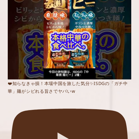
❤️知らなきゃ損！本場中国を旅した気分✨ISDGの「ガチ中
華」麺がシビれる旨さでヤバいw