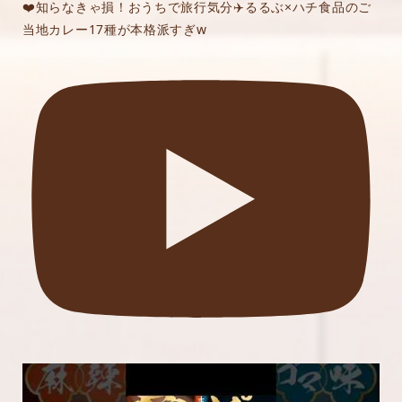
❤️知らなきゃ損！おうちで旅行気分✈️るるぶ×ハチ食品のご
当地カレー17種が本格派すぎw