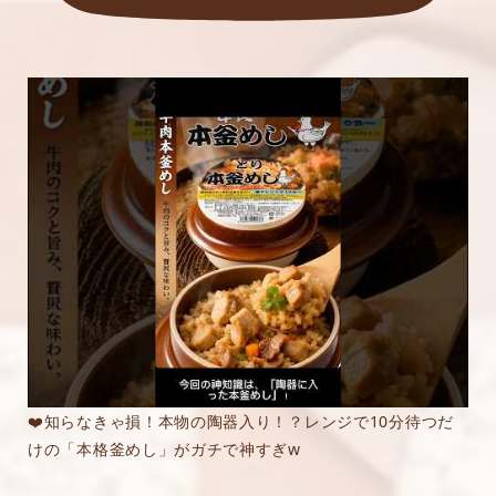
❤️知らなきゃ損！本物の陶器入り！？レンジで10分待つだ
けの「本格釜めし」がガチで神すぎw