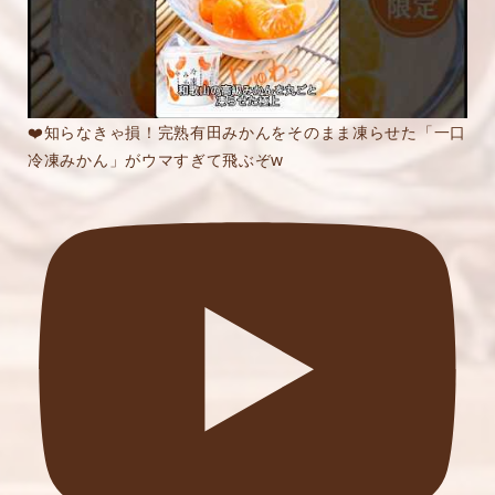
❤️知らなきゃ損！完熟有田みかんをそのまま凍らせた「一口
冷凍みかん」がウマすぎて飛ぶぞw