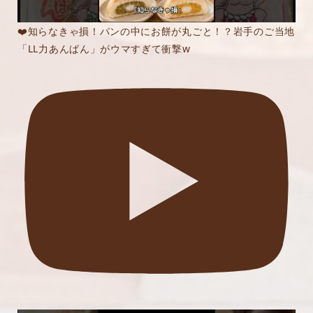
❤️知らなきゃ損！パンの中にお餅が丸ごと！？岩手のご当地
「LL力あんぱん」がウマすぎて衝撃w