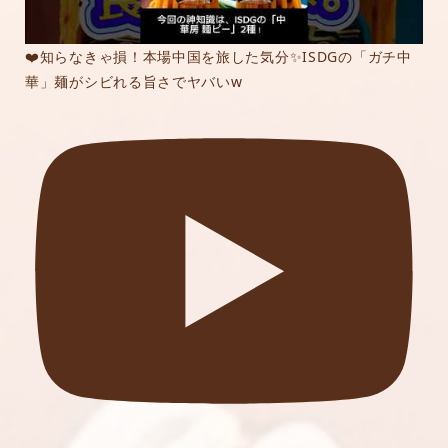
❤️知らなきゃ損！本場中国を旅した気分✨ISDGの「ガチ中
華」麺がシビれる旨さでヤバいw