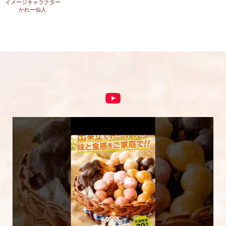
イメージキャラクター
かれー仙人
コメント
※
5段階評価をつけてください
★
★★
★★★
★★★★
★★★★★
内容をご確認の上、「レビューを送信する」ボ
タンから送信ください。