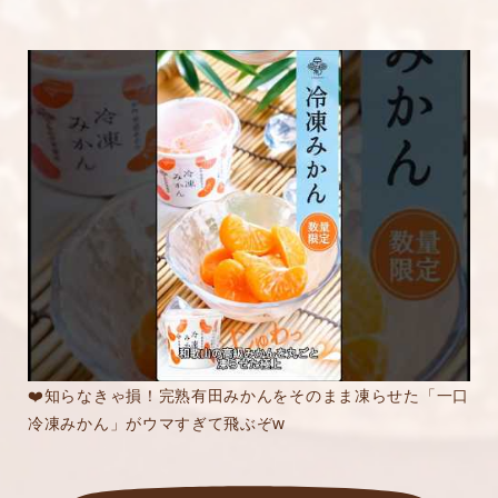
❤️知らなきゃ損！完熟有田みかんをそのまま凍らせた「一口
冷凍みかん」がウマすぎて飛ぶぞw