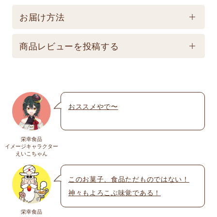
製造後365日 【記載は製造日よりの賞味期限です。
保存方法
お届け商品とは異なります。】
お届け方法
【常温】直射日光の当たる場所、高温多湿の所での
配送方法
保存は避けてください。
商品レビューを投稿する
★こちら商品は別途送料770円必要です。(沖縄・離
島は不可) ☆夏場も常温発送となりますのでご注意下
メールアドレスは公開されません。いたずら防
さい。 ★銀行振込の場合、ご入金頂いてからの商品
止のため承認制を取らせて頂いております。
発送となります。 ☆画像はイメージとなり変更にな
おススメやで〜
名前
※
る為現物を優先してください。 ※人気商品の為、急
遽完売になります。ご容赦下さい。
栄幸食品
送料
イメージキャラクター
メール
※
えいこちゃん
送料についての詳細は
こちら
このお菓子、食品ただものではない！
神々もよろこぶ味覚である！
上に表示された文字を入力してください。
栄幸食品