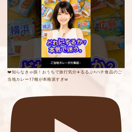
❤️知らなきゃ損！おうちで旅行気分✈️るるぶ×ハチ食品のご
当地カレー17種が本格派すぎw