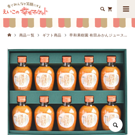


商品一覧
ギフト商品
早和果樹園 有田みかんジュース 「味まろしぼり」10本K8631-805