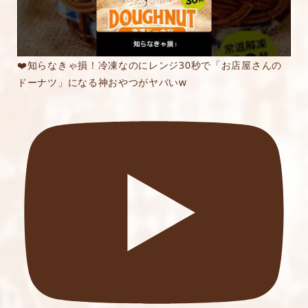
❤️知らなきゃ損！冷凍なのにレンジ30秒で「お店屋さんの
ドーナツ」になる神おやつがヤバいw