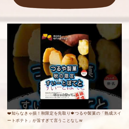
❤️知らなきゃ損！秋限定を先取り🍁つるや製菓の「熟成スイ
ートポテト」が旨すぎて言うことなしw