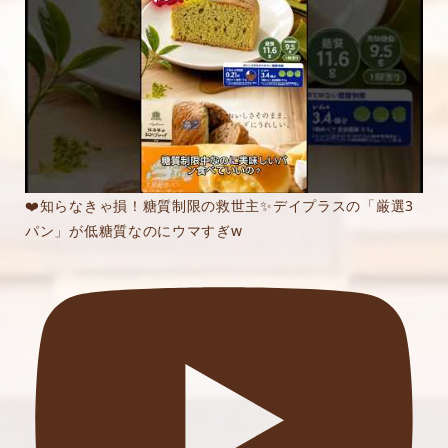
❤️知らなきゃ損！糖質制限の救世主✨デイプラスの「厳選3
パン」が低糖質なのにウマすぎw