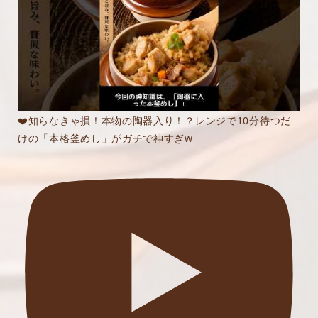
❤️知らなきゃ損！本物の陶器入り！？レンジで10分待つだ
けの「本格釜めし」がガチで神すぎw