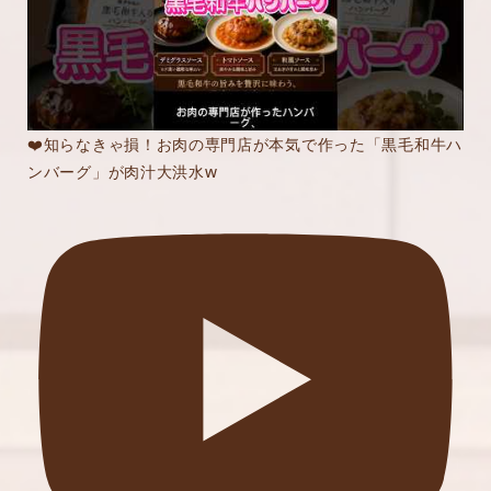
❤️知らなきゃ損！お肉の専門店が本気で作った「黒毛和牛ハ
ンバーグ」が肉汁大洪水w