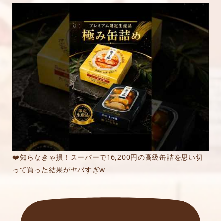
❤️知らなきゃ損！スーパーで16,200円の高級缶詰を思い切
って買った結果がヤバすぎw