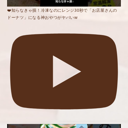
❤️知らなきゃ損！冷凍なのにレンジ30秒で「お店屋さんの
ドーナツ」になる神おやつがヤバいw