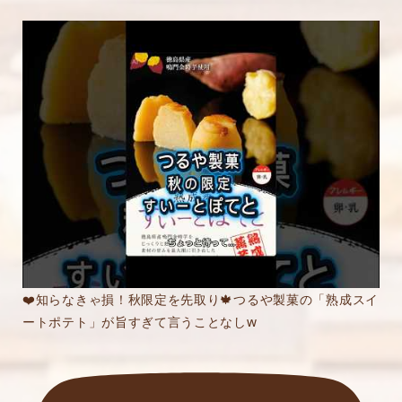
❤️知らなきゃ損！秋限定を先取り🍁つるや製菓の「熟成スイ
ートポテト」が旨すぎて言うことなしw