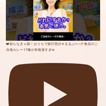
❤️知らなきゃ損！おうちで旅行気分✈️るるぶ×ハチ食品のご
当地カレー17種が本格派すぎw