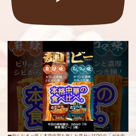
❤️知らなきゃ損！本場中国を旅した気分✨ISDGの「ガチ中