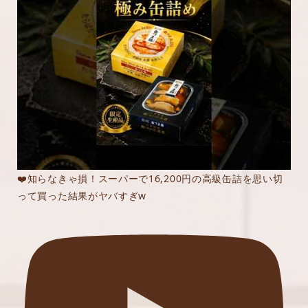
❤️知らなきゃ損！スーパーで16,200円の高級缶詰を思い切
って買った結果がヤバすぎw