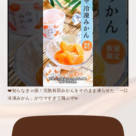
❤️知らなきゃ損！完熟有田みかんをそのまま凍らせた「一口
冷凍みかん」がウマすぎて飛ぶぞw