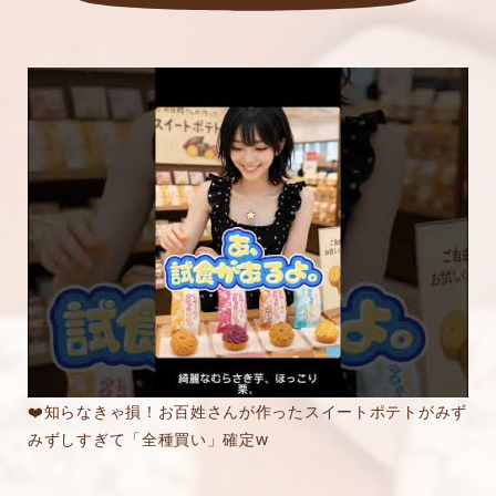
❤️知らなきゃ損！お百姓さんが作ったスイートポテトがみず
みずしすぎて「全種買い」確定w