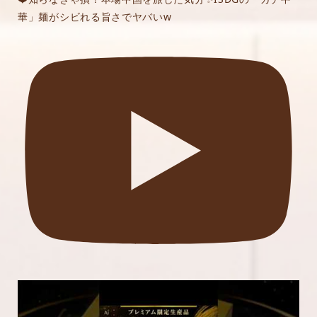
華」麺がシビれる旨さでヤバいw