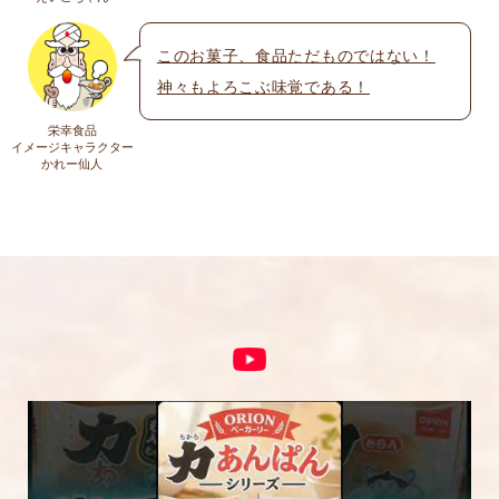
送料についての詳細は
こちら
このお菓子、食品ただものではない！
神々もよろこぶ味覚である！
上に表示された文字を入力してください。
栄幸食品
イメージキャラクター
かれー仙人
コメント
※
5段階評価をつけてください
★
★★
★★★
★★★★
★★★★★