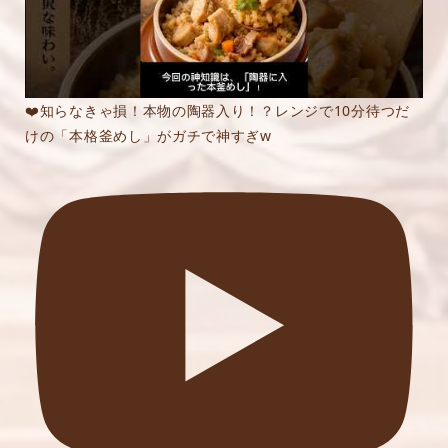
❤️知らなきゃ損！本物の陶器入り！？レンジで10分待つだ
けの「本格釜めし」がガチで神すぎw