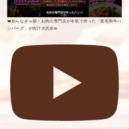
❤️知らなきゃ損！お肉の専門店が本気で作った「黒毛和牛ハ
ンバーグ」が肉汁大洪水w