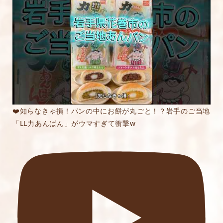
内容をご確認の上、「レビューを送信する」ボ
タンから送信ください。
❤️知らなきゃ損！パンの中にお餅が丸ごと！？岩手のご当地
「LL力あんぱん」がウマすぎて衝撃w