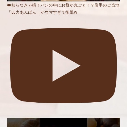
❤️知らなきゃ損！パンの中にお餅が丸ごと！？岩手のご当地
「LL力あんぱん」がウマすぎて衝撃w