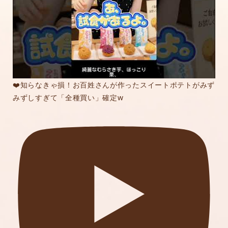
❤️知らなきゃ損！お百姓さんが作ったスイートポテトがみず
みずしすぎて「全種買い」確定w