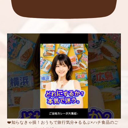
❤️知らなきゃ損！おうちで旅行気分✈️るるぶ×ハチ食品のご