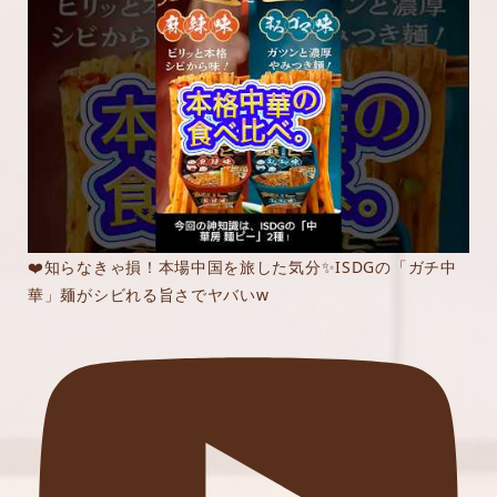
❤️知らなきゃ損！本場中国を旅した気分✨ISDGの「ガチ中
華」麺がシビれる旨さでヤバいw