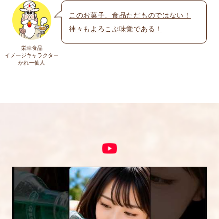
このお菓子、食品ただものではない！
神々もよろこぶ味覚である！
上に表示された文字を入力してください。
栄幸食品
イメージキャラクター
かれー仙人
コメント
※
5段階評価をつけてください
★
★★
★★★
★★★★
★★★★★