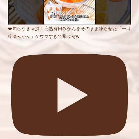
❤️知らなきゃ損！完熟有田みかんをそのまま凍らせた「一口
冷凍みかん」がウマすぎて飛ぶぞw