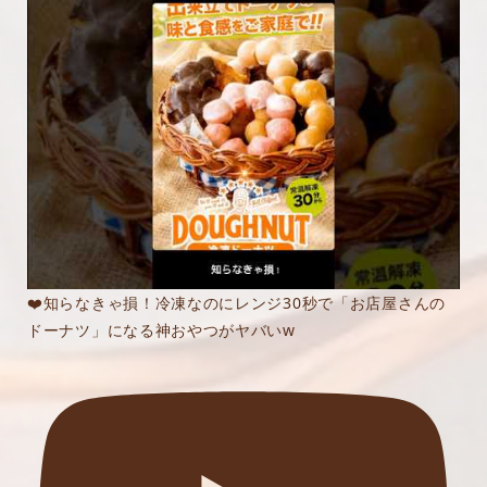
❤️知らなきゃ損！冷凍なのにレンジ30秒で「お店屋さんの
ドーナツ」になる神おやつがヤバいw