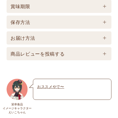
ケース／入数
賞味期限
1
賞味期限
保存方法
製造後750日 【記載は製造日よりの賞味期限です。
保存方法
お届け商品とは異なります。】
お届け方法
【常温】直射日光の当たる場所、高温多湿の所での
配送方法
保存は避けてください。
商品レビューを投稿する
★こちら商品は別途送料770円必要です。(沖縄・離
島は不可) ☆夏場も常温発送となりますのでご注意下
メールアドレスは公開されません。いたずら防
さい。 ★銀行振込の場合、ご入金頂いてからの商品
止のため承認制を取らせて頂いております。
発送となります。 ☆画像はイメージとなり変更にな
おススメやで〜
名前
※
る為現物を優先してください。 ※人気商品の為、急
遽完売になります。ご容赦下さい。
栄幸食品
送料
イメージキャラクター
メール
※
えいこちゃん
送料についての詳細は
こちら