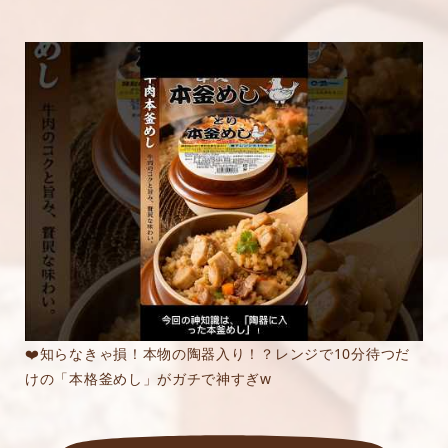
❤️知らなきゃ損！本物の陶器入り！？レンジで10分待つだ
けの「本格釜めし」がガチで神すぎw