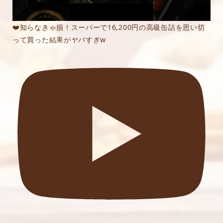
❤️知らなきゃ損！スーパーで16,200円の高級缶詰を思い切
って買った結果がヤバすぎw