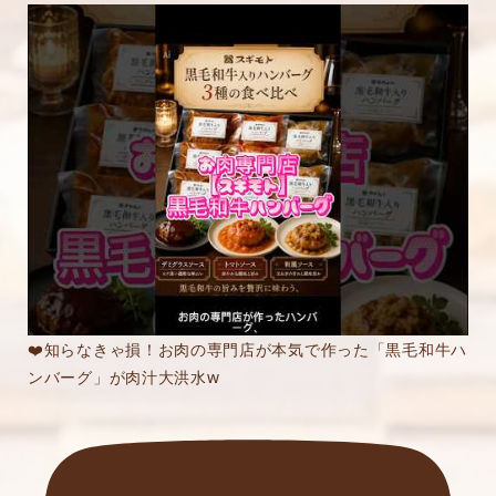
❤️知らなきゃ損！お肉の専門店が本気で作った「黒毛和牛ハ
ンバーグ」が肉汁大洪水w