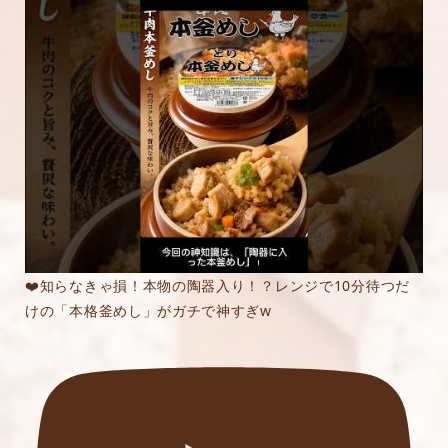
❤️知らなきゃ損！本物の陶器入り！？レンジで10分待つだ
けの「本格釜めし」がガチで神すぎw