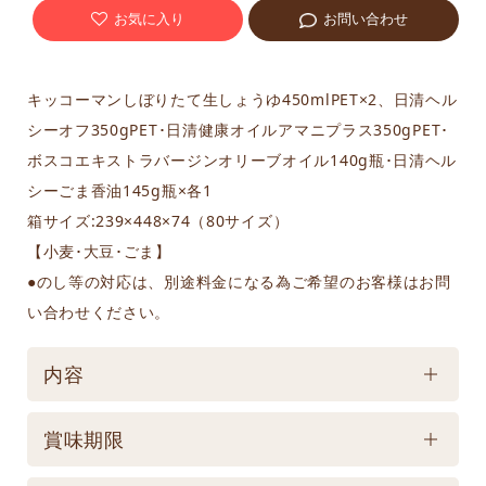
お気に入り
お問い合わせ
キッコーマンしぼりたて生しょうゆ450mlPET×2、日清ヘル
シーオフ350gPET･日清健康オイルアマニプラス350gPET･
ボスコエキストラバージンオリーブオイル140g瓶･日清ヘル
シーごま香油145g瓶×各1
箱サイズ:239×448×74（80サイズ）
【小麦･大豆･ごま】
●のし等の対応は、別途料金になる為ご希望のお客様はお問
い合わせください。
内容
ケース／入数
賞味期限
1