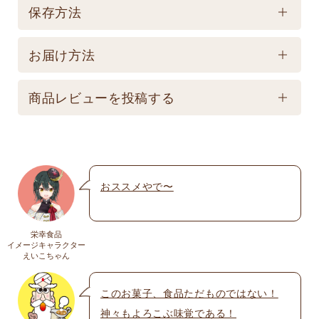
賞味期限
保存方法
製造後540日 【記載は製造日よりの賞味期限です。
保存方法
お届け商品とは異なります。】
お届け方法
【常温】直射日光の当たる場所、高温多湿の所での
配送方法
保存は避けてください。
商品レビューを投稿する
★こちら商品は別途送料770円必要です。(沖縄・離
島は不可) ☆夏場も常温発送となりますのでご注意下
メールアドレスは公開されません。いたずら防
さい。 ★銀行振込の場合、ご入金頂いてからの商品
止のため承認制を取らせて頂いております。
発送となります。 ☆画像はイメージとなり変更にな
おススメやで〜
名前
※
る為現物を優先してください。 ※人気商品の為、急
遽完売になります。ご容赦下さい。
栄幸食品
送料
イメージキャラクター
メール
※
えいこちゃん
送料についての詳細は
こちら
このお菓子、食品ただものではない！
神々もよろこぶ味覚である！