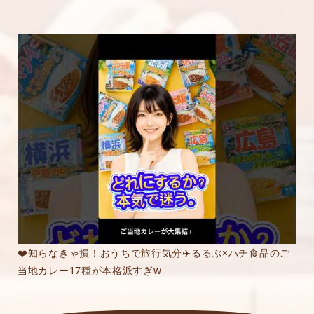
❤️知らなきゃ損！おうちで旅行気分✈️るるぶ×ハチ食品のご
当地カレー17種が本格派すぎw