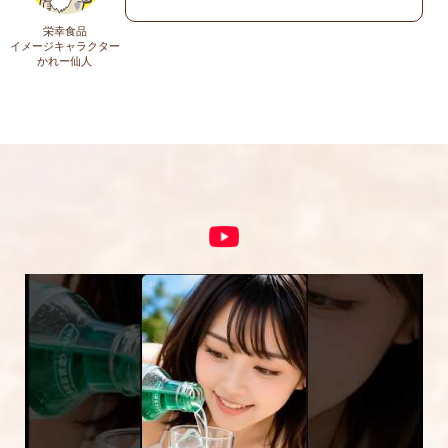
上に表示された文字を入力してください。
栄幸食品
イメージキャラクター
かれー仙人
コメント
※
5段階評価をつけてください
★
★★
★★★
★★★★
★★★★★
内容をご確認の上、「レビューを送信する」ボ
タンから送信ください。