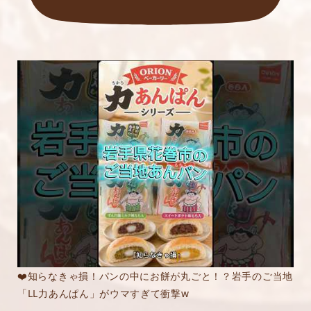
❤️知らなきゃ損！パンの中にお餅が丸ごと！？岩手のご当地
「LL力あんぱん」がウマすぎて衝撃w