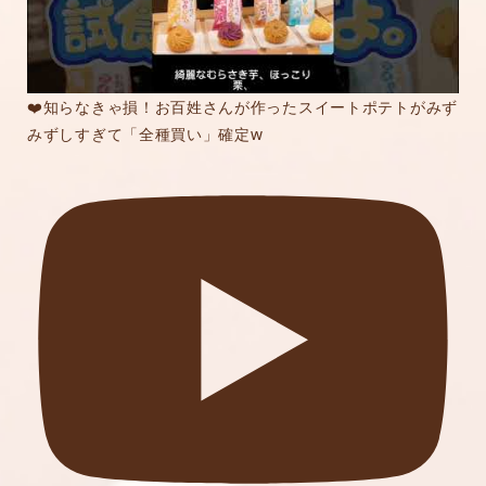
❤️知らなきゃ損！お百姓さんが作ったスイートポテトがみず
みずしすぎて「全種買い」確定w