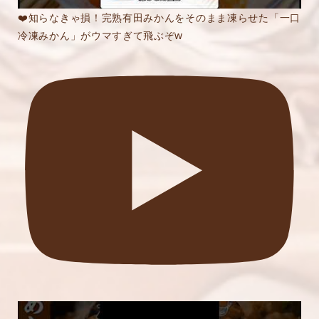
❤️知らなきゃ損！完熟有田みかんをそのまま凍らせた「一口
冷凍みかん」がウマすぎて飛ぶぞw