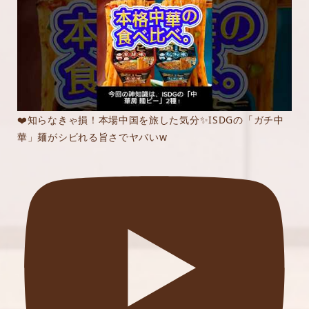
❤️知らなきゃ損！本場中国を旅した気分✨ISDGの「ガチ中
華」麺がシビれる旨さでヤバいw