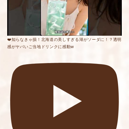
❤️知らなきゃ損！北海道の美しすぎる湖がソーダに！？透明
感がヤバいご当地ドリンクに感動w