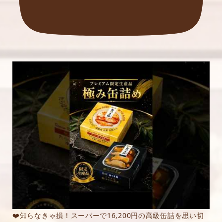
❤️知らなきゃ損！スーパーで16,200円の高級缶詰を思い切