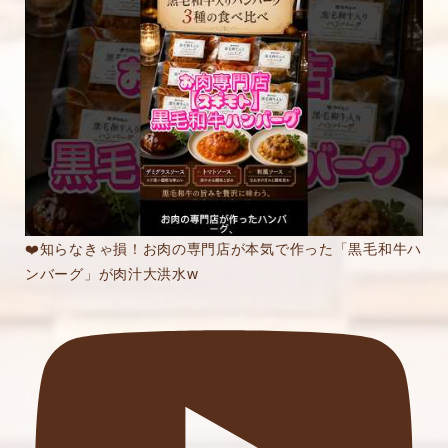
❤️知らなきゃ損！お肉の専門店が本気で作った「黒毛和牛ハ
ンバーグ」が肉汁大洪水w