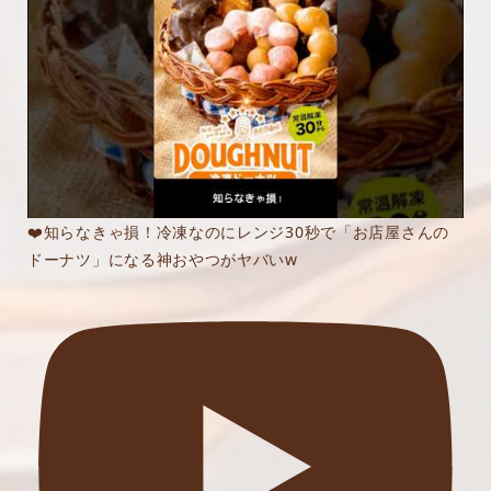
❤️知らなきゃ損！冷凍なのにレンジ30秒で「お店屋さんの
ドーナツ」になる神おやつがヤバいw