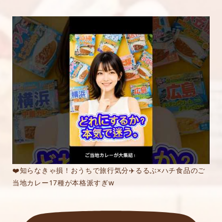
❤️知らなきゃ損！おうちで旅行気分✈️るるぶ×ハチ食品のご
当地カレー17種が本格派すぎw