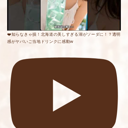
❤️知らなきゃ損！北海道の美しすぎる湖がソーダに！？透明
感がヤバいご当地ドリンクに感動w