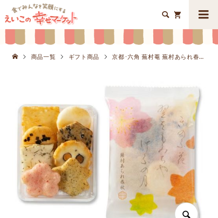


商品一覧
ギフト商品
京都･六角 蕪村菴 蕪村あられ春秋K8623-706