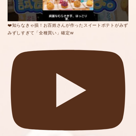
❤️知らなきゃ損！お百姓さんが作ったスイートポテトがみず
みずしすぎて「全種買い」確定w