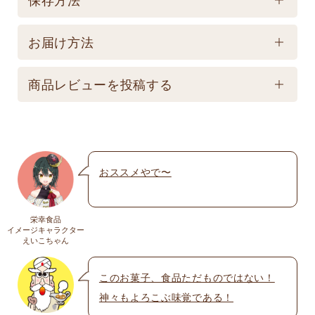
製造後90日 【記載は製造日よりの賞味期限です。お
保存方法
届け商品とは異なります。】
お届け方法
【常温】直射日光の当たる場所、高温多湿の所での
配送方法
保存は避けてください。
商品レビューを投稿する
★こちら商品は別途送料770円必要です。(沖縄・離
島は不可) ☆夏場も常温発送となりますのでご注意下
メールアドレスは公開されません。いたずら防
さい。 ★銀行振込の場合、ご入金頂いてからの商品
止のため承認制を取らせて頂いております。
発送となります。 ☆画像はイメージとなり変更にな
おススメやで〜
名前
※
る為現物を優先してください。 ※人気商品の為、急
遽完売になります。ご容赦下さい。
栄幸食品
送料
イメージキャラクター
メール
※
えいこちゃん
送料についての詳細は
こちら
このお菓子、食品ただものではない！
神々もよろこぶ味覚である！