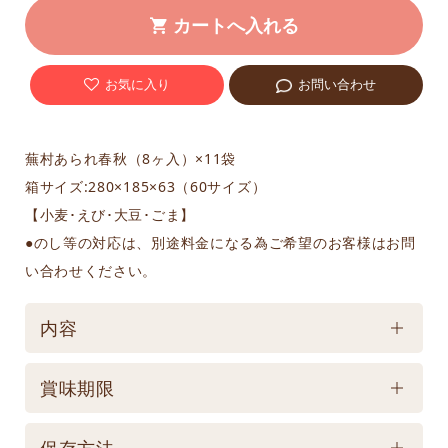
お気に入り
お問い合わせ
蕪村あられ春秋（8ヶ入）×11袋
箱サイズ:280×185×63（60サイズ）
【小麦･えび･大豆･ごま】
●のし等の対応は、別途料金になる為ご希望のお客様はお問
い合わせください。
内容
ケース／入数
賞味期限
1
賞味期限
保存方法