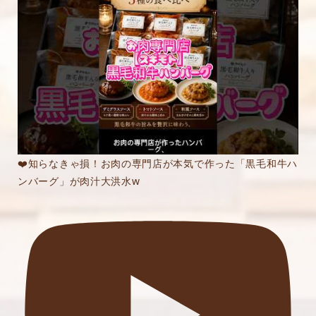
❤️知らなきゃ損！お肉の専門店が本気で作った「黒毛和牛ハ
ンバーグ」が肉汁大洪水w