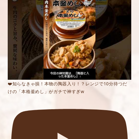
❤️知らなきゃ損！本物の陶器入り！？レンジで10分待つだ
けの「本格釜めし」がガチで神すぎw