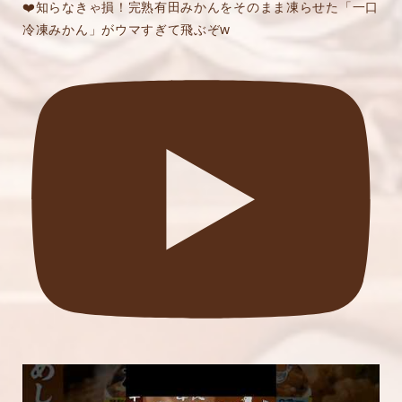
❤️知らなきゃ損！完熟有田みかんをそのまま凍らせた「一口
冷凍みかん」がウマすぎて飛ぶぞw