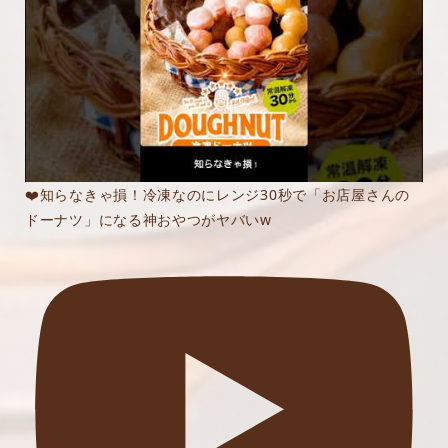
❤️知らなきゃ損！冷凍なのにレンジ30秒で「お店屋さんの
ドーナツ」になる神おやつがヤバいw