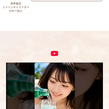
上に表示された文字を入力してください。
栄幸食品
イメージキャラクター
かれー仙人
コメント
※
5段階評価をつけてください
★
★★
★★★
★★★★
★★★★★
内容をご確認の上、「レビューを送信する」ボ
タンから送信ください。