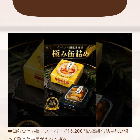
❤️知らなきゃ損！スーパーで16,200円の高級缶詰を思い切
って買った結果がヤバすぎw