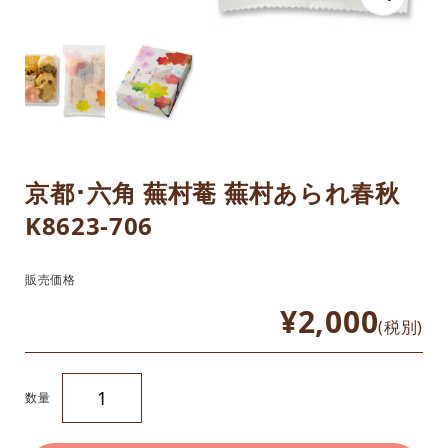
京都･六角 蕪村菴 蕪村あられ春秋
K8623-706
販売価格
¥2,000
(税別)
数量