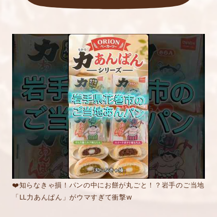
❤️知らなきゃ損！パンの中にお餅が丸ごと！？岩手のご当地
「LL力あんぱん」がウマすぎて衝撃w