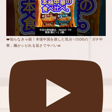
❤️知らなきゃ損！本場中国を旅した気分✨ISDGの「ガチ中
華」麺がシビれる旨さでヤバいw