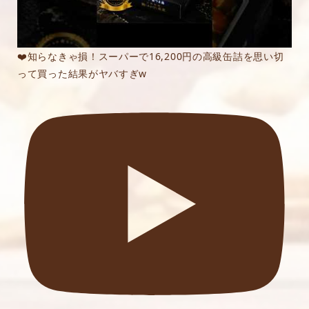
❤️知らなきゃ損！スーパーで16,200円の高級缶詰を思い切
って買った結果がヤバすぎw