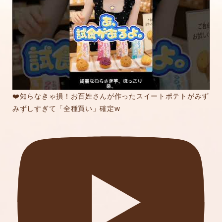
❤️知らなきゃ損！お百姓さんが作ったスイートポテトがみず
みずしすぎて「全種買い」確定w