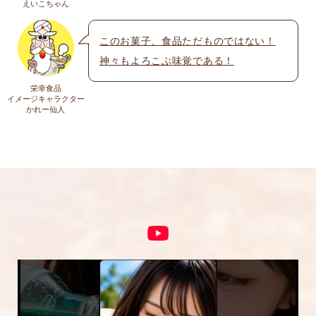
えいこちゃん
送料についての詳細は
こちら
このお菓子、食品ただものではない！
神々もよろこぶ味覚である！
上に表示された文字を入力してください。
栄幸食品
イメージキャラクター
かれー仙人
コメント
※
5段階評価をつけてください
★
★★
★★★
★★★★
★★★★★