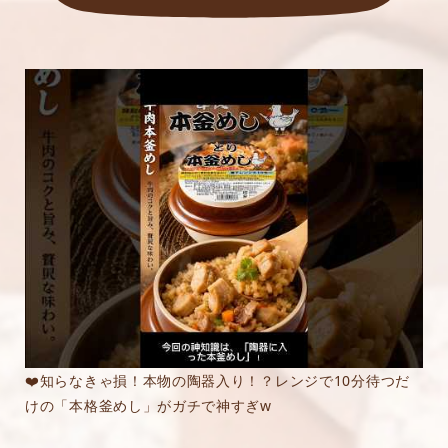
❤️知らなきゃ損！本物の陶器入り！？レンジで10分待つだ
けの「本格釜めし」がガチで神すぎw