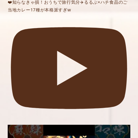
❤️知らなきゃ損！おうちで旅行気分✈️るるぶ×ハチ食品のご
当地カレー17種が本格派すぎw