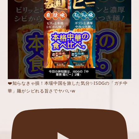
❤️知らなきゃ損！本場中国を旅した気分✨ISDGの「ガチ中
華」麺がシビれる旨さでヤバいw