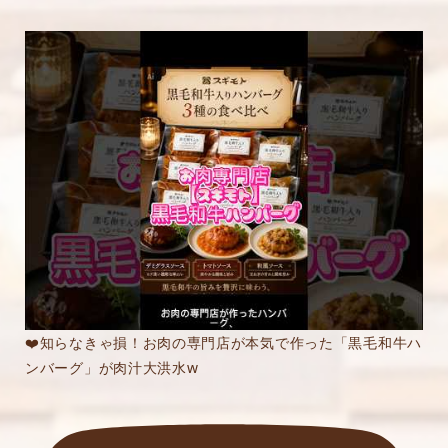
❤️知らなきゃ損！お肉の専門店が本気で作った「黒毛和牛ハ
ンバーグ」が肉汁大洪水w