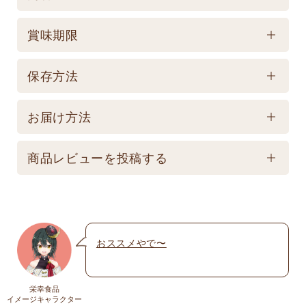
ケース／入数
賞味期限
1
賞味期限
保存方法
製造後180日 【記載は製造日よりの賞味期限です。
保存方法
お届け商品とは異なります。】
お届け方法
【常温】直射日光の当たる場所、高温多湿の所での
配送方法
保存は避けてください。
商品レビューを投稿する
★こちら商品は別途送料770円必要です。(沖縄・離
島は不可) ☆夏場も常温発送となりますのでご注意下
メールアドレスは公開されません。いたずら防
さい。 ★銀行振込の場合、ご入金頂いてからの商品
止のため承認制を取らせて頂いております。
発送となります。 ☆画像はイメージとなり変更にな
おススメやで〜
名前
※
る為現物を優先してください。 ※人気商品の為、急
遽完売になります。ご容赦下さい。
栄幸食品
送料
イメージキャラクター
メール
※