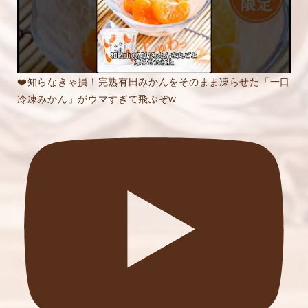
❤️知らなきゃ損！完熟有田みかんをそのまま凍らせた「一口
冷凍みかん」がウマすぎて飛ぶぞw