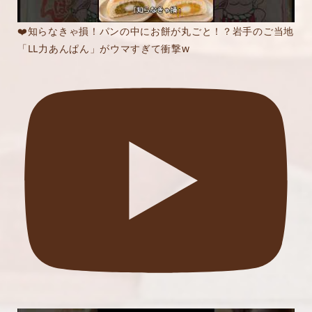
❤️知らなきゃ損！パンの中にお餅が丸ごと！？岩手のご当地
「LL力あんぱん」がウマすぎて衝撃w