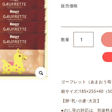
販売価格
数量
ゴーフレット（あまおう苺×
箱サイズ:185×255×40（
【卵･乳･小麦･大豆】
●のし等の対応は、別途料