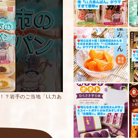
5段階評価をつけてく
★
★★
★★★
★★★★
★★★★★
内容をご確認の上、
ください。
！？岩手のご当地「LL力あ