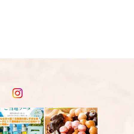
り変更になる為現物を優先してくださ
、急遽完売になります。ご容赦下さ
は
こちら
を入力してください。