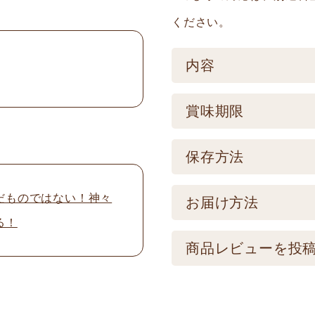
ください。
内容
ケース／入数
賞味期限
1
賞味期限
保存方法
製造後180日 【記
だものではない！神々
保存方法
お届け方法
品とは異なります。
る！
【常温】直射日光の
配送方法
商品レビューを投
けてください。
★こちら商品は別途送
メールアドレスは公
可) ☆夏場も常温発
制を取らせて頂いて
振込の場合、ご入金頂