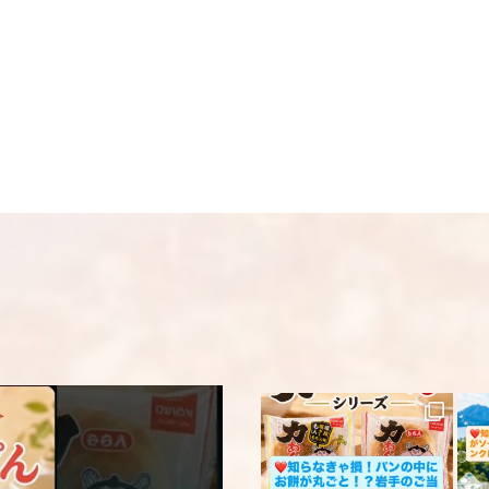
画像はイメージとな
名前
※
い。 ※人気商品の為
い。
メール
※
送料
送料についての詳細
上に表示された文字
コメント
※