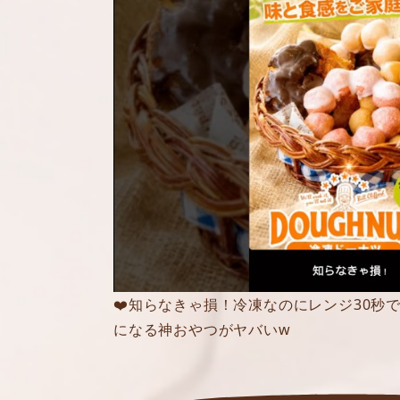
❤️知らなきゃ損！冷凍なのにレンジ30秒
になる神おやつがヤバいw