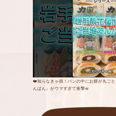
❤️知らなきゃ損！パンの中にお餅が丸ごと
んぱん」がウマすぎて衝撃w