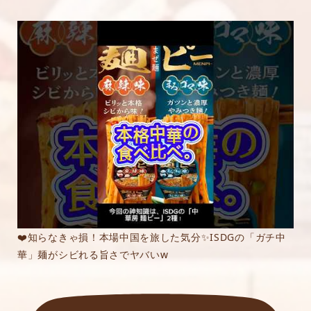
❤️知らなきゃ損！本場中国を旅した気分✨ISDGの「ガチ中
華」麺がシビれる旨さでヤバいw