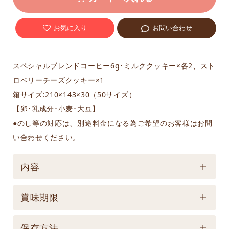
お気に入り
お問い合わせ
スペシャルブレンドコーヒー6g･ミルククッキー×各2、スト
ロベリーチーズクッキー×1
箱サイズ:210×143×30（50サイズ）
【卵･乳成分･小麦･大豆】
●のし等の対応は、別途料金になる為ご希望のお客様はお問
い合わせください。
内容
ケース／入数
賞味期限
1
賞味期限
保存方法