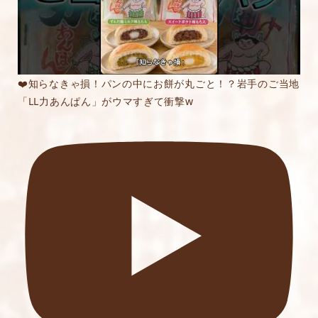
❤️知らなきゃ損！パンの中にお餅が丸ごと！？岩手のご当地
「LL力あんぱん」がウマすぎて衝撃w