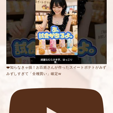
❤️知らなきゃ損！お百姓さんが作ったスイートポテトがみず
みずしすぎて「全種買い」確定w