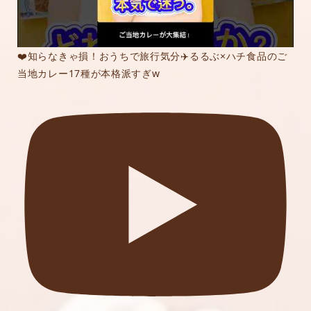
❤️知らなきゃ損！おうちで旅行気分✈️るるぶ×ハチ食品のご
当地カレー17種が本格派すぎw