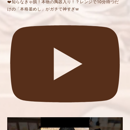
❤️知らなきゃ損！本物の陶器入り！？レンジで10分待つだ
けの「本格釜めし」がガチで神すぎw