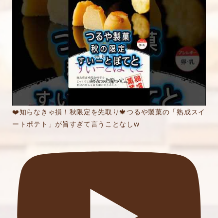
❤️知らなきゃ損！秋限定を先取り🍁つるや製菓の「熟成スイ
ートポテト」が旨すぎて言うことなしw