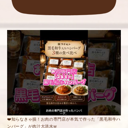
❤️知らなきゃ損！お肉の専門店が本気で作った「黒毛和牛ハ
ンバーグ」が肉汁大洪水w