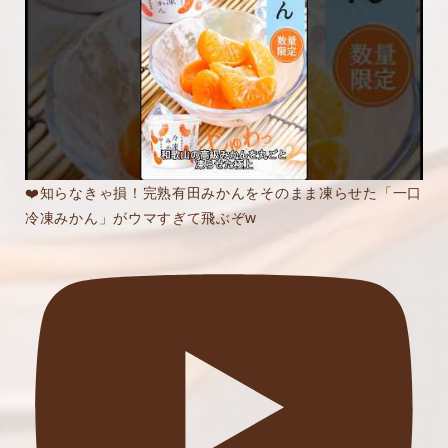
❤️知らなきゃ損！完熟有田みかんをそのまま凍らせた「一口
冷凍みかん」がウマすぎて飛ぶぞw