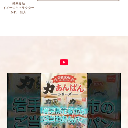
上に表示された文字を入力してください。
栄幸食品
イメージキャラクター
かれー仙人
コメント
※
5段階評価をつけてください
★
★★
★★★
★★★★
★★★★★
内容をご確認の上、「レビューを送信する」ボ
タンから送信ください。