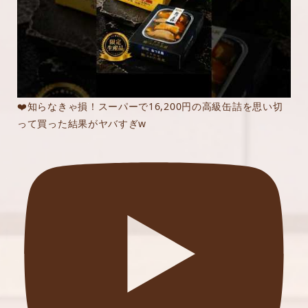
❤️知らなきゃ損！スーパーで16,200円の高級缶詰を思い切
って買った結果がヤバすぎw