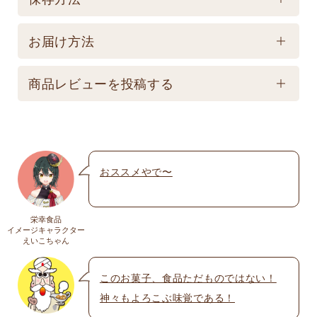
製造後180日 【記載は製造日よりの賞味期限です。
保存方法
お届け商品とは異なります。】
お届け方法
【常温】直射日光の当たる場所、高温多湿の所での
配送方法
保存は避けてください。
商品レビューを投稿する
★こちら商品は別途送料770円必要です。(沖縄・離
島は不可) ☆夏場も常温発送となりますのでご注意下
メールアドレスは公開されません。いたずら防
さい。 ★銀行振込の場合、ご入金頂いてからの商品
止のため承認制を取らせて頂いております。
発送となります。 ☆画像はイメージとなり変更にな
おススメやで〜
名前
※
る為現物を優先してください。 ※人気商品の為、急
遽完売になります。ご容赦下さい。
栄幸食品
送料
イメージキャラクター
メール
※
えいこちゃん
送料についての詳細は
こちら
このお菓子、食品ただものではない！
神々もよろこぶ味覚である！