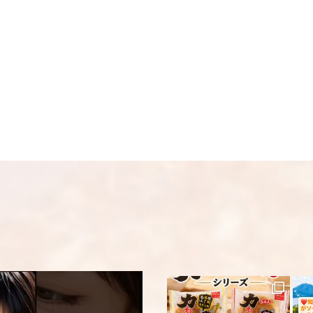
可) ☆夏場も常温発
制を取らせて頂いて
振込の場合、ご入金頂
画像はイメージとな
名前
※
い。 ※人気商品の為
い。
メール
※
送料
送料についての詳細
上に表示された文字
コメント
※