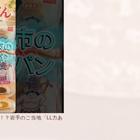
！？岩手のご当地「LL力あ