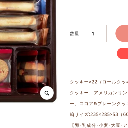
数量
クッキー×22（ロールクッ
クッキー、アメリカンリン
ー、ココア&プレーンクッ
箱サイズ:235×285×53（
【卵･乳成分･小麦･大豆･