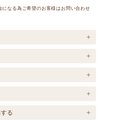
金になる為ご希望のお客様はお問い合わせ
載は製造日よりの賞味期限です。お届け商
】
当たる場所、高温多湿の所での保存は避
稿する
料770円必要です。(沖縄・離島は不
開されません。いたずら防止のため承認