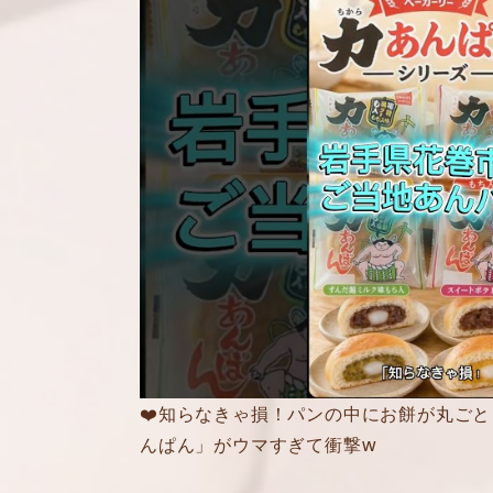
❤️知らなきゃ損！パンの中にお餅が丸ごと
んぱん」がウマすぎて衝撃w