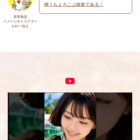
神々もよろこぶ味覚である！
上に表示された文字を入力してください。
栄幸食品
イメージキャラクター
かれー仙人
コメント
※
5段階評価をつけてください
★
★★
★★★
★★★★
★★★★★
内容をご確認の上、「レビューを送信する」ボ
タンから送信ください。