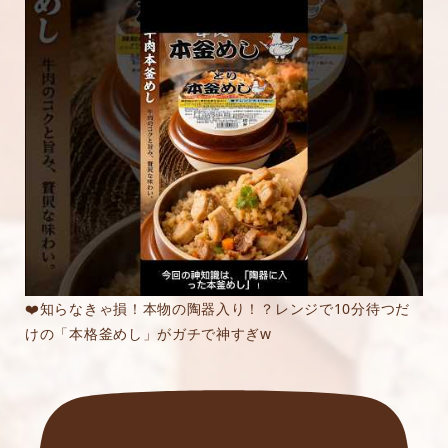
❤️知らなきゃ損！本物の陶器入り！？レンジで10分待つだ
けの「本格釜めし」がガチで神すぎw