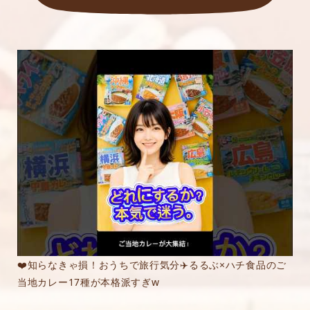
❤️知らなきゃ損！おうちで旅行気分✈️るるぶ×ハチ食品のご
当地カレー17種が本格派すぎw