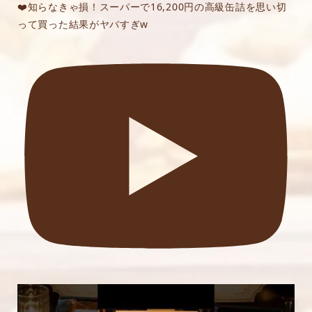
❤️知らなきゃ損！スーパーで16,200円の高級缶詰を思い切
って買った結果がヤバすぎw