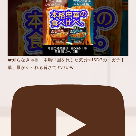
❤️知らなきゃ損！本場中国を旅した気分✨ISDGの「ガチ中
華」麺がシビれる旨さでヤバいw