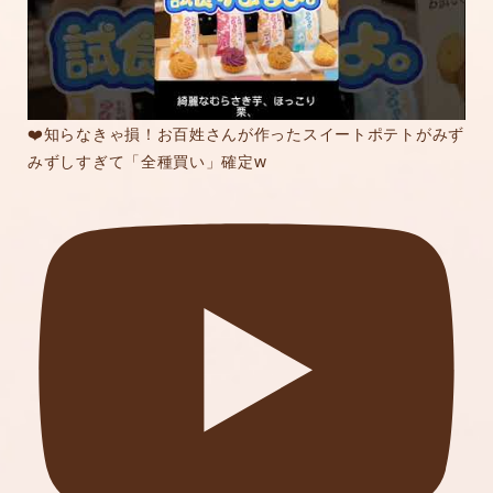
❤️知らなきゃ損！お百姓さんが作ったスイートポテトがみず
みずしすぎて「全種買い」確定w