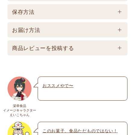
1
賞味期限
保存方法
製造後300日 【記載は製造日よりの賞味期限です。
保存方法
お届け商品とは異なります。】
お届け方法
【常温】直射日光の当たる場所、高温多湿の所での
配送方法
保存は避けてください。
商品レビューを投稿する
★こちら商品は別途送料770円必要です。(沖縄・離
島は不可) ☆夏場も常温発送となりますのでご注意下
メールアドレスは公開されません。いたずら防
さい。 ★銀行振込の場合、ご入金頂いてからの商品
止のため承認制を取らせて頂いております。
発送となります。 ☆画像はイメージとなり変更にな
おススメやで〜
名前
※
る為現物を優先してください。 ※人気商品の為、急
遽完売になります。ご容赦下さい。
栄幸食品
送料
イメージキャラクター
メール
※
えいこちゃん
送料についての詳細は
こちら
このお菓子、食品ただものではない！