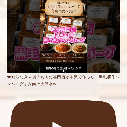
❤️知らなきゃ損！お肉の専門店が本気で作った「黒毛和牛ハ
ンバーグ」が肉汁大洪水w