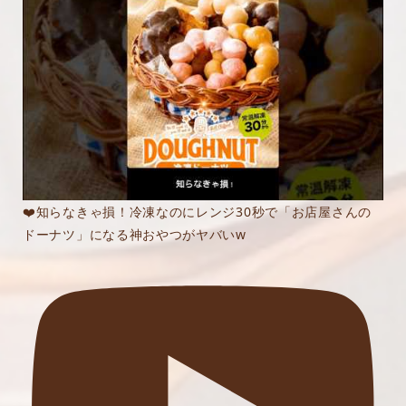
❤️知らなきゃ損！冷凍なのにレンジ30秒で「お店屋さんの
ドーナツ」になる神おやつがヤバいw