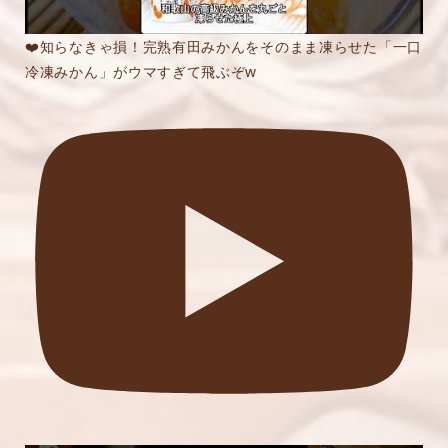
❤️知らなきゃ損！完熟有田みかんをそのまま凍らせた「一口
冷凍みかん」がウマすぎて飛ぶぞw