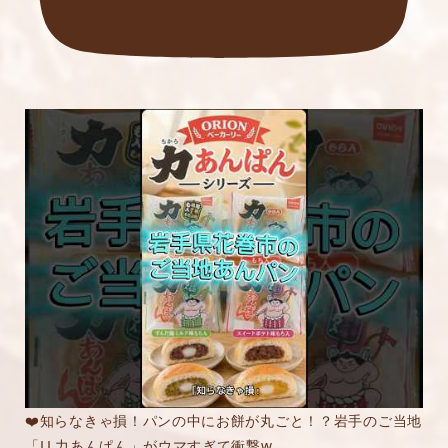
❤️知らなきゃ損！パンの中にお餅が丸ごと！？岩手のご当地
「LL力あんぱん」がウマすぎて衝撃w