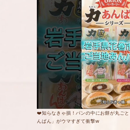
❤️知らなきゃ損！パンの中にお餅が丸ごと
んぱん」がウマすぎて衝撃w