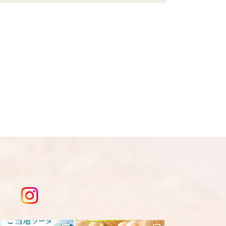
料770円必要です。(沖縄・離島は不
開されません。いたずら防止のため承認
送となりますのでご注意下さい。 ★銀行
おります。
いてからの商品発送となります。 ☆
り変更になる為現物を優先してくださ
、急遽完売になります。ご容赦下さ
は
こちら
を入力してください。