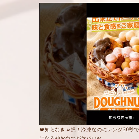
❤️知らなきゃ損！冷凍なのにレンジ30秒
になる神おやつがヤバいw