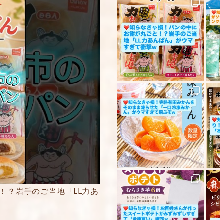
5段階評価をつけてく
★
★★
★★★
★★★★
★★★★★
内容をご確認の上、
ください。
！？岩手のご当地「LL力あ