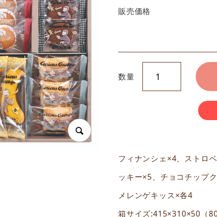
販売価格
数量
フィナンシェ×4、ストロベ
ッキー×5、チョコチップ
メレンゲキッス×各4
箱サイズ:415×310×50（