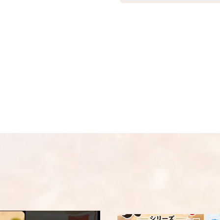
★こちら商品は別途送
メールアドレスは公
可) ☆夏場も常温発
制を取らせて頂いて
振込の場合、ご入金頂
画像はイメージとな
名前
※
い。 ※人気商品の為
い。
メール
※
送料
送料についての詳細
上に表示された文字
コメント
※