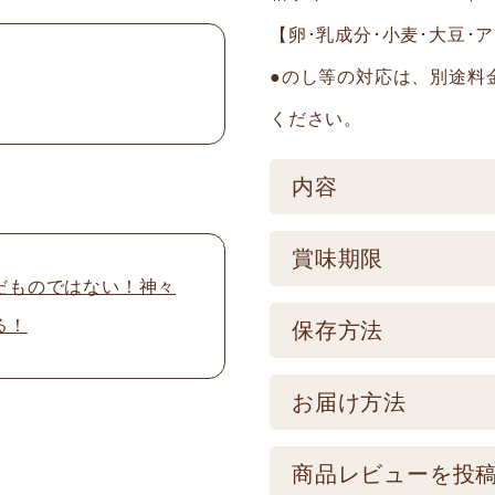
【卵･乳成分･小麦･大豆･
●のし等の対応は、別途料
ください。
内容
ケース／入数
賞味期限
だものではない！神々
1
賞味期限
る！
保存方法
製造後120日 【記
保存方法
お届け方法
品とは異なります。
【常温】直射日光の
配送方法
商品レビューを投
けてください。