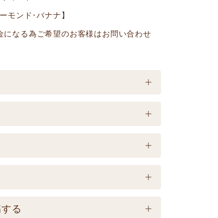
アーモンド･バナナ】
金になる為ご希望のお客様はお問い合わせ
載は製造日よりの賞味期限です。お届け商
】
当たる場所、高温多湿の所での保存は避
稿する