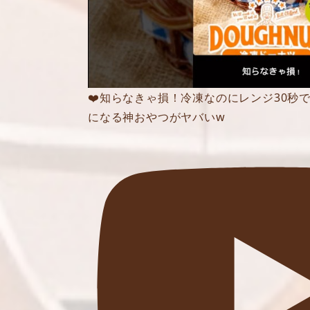
❤️知らなきゃ損！冷凍なのにレンジ30秒
になる神おやつがヤバいw