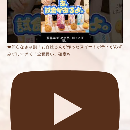
❤️知らなきゃ損！お百姓さんが作ったスイートポテトがみず
みずしすぎて「全種買い」確定w