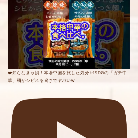
❤️知らなきゃ損！本場中国を旅した気分✨ISDGの「ガチ中
華」麺がシビれる旨さでヤバいw