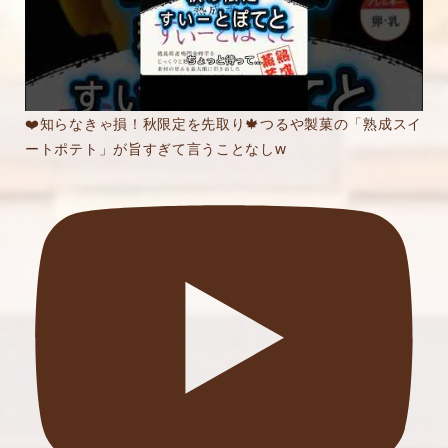
❤️知らなきゃ損！秋限定を先取り🍁つるや製菓の「熟成スイ
ートポテト」が旨すぎて言うことなしw