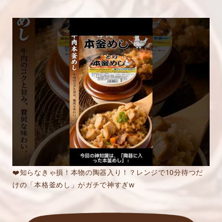
❤️知らなきゃ損！本物の陶器入り！？レンジで10分待つだ
けの「本格釜めし」がガチで神すぎw