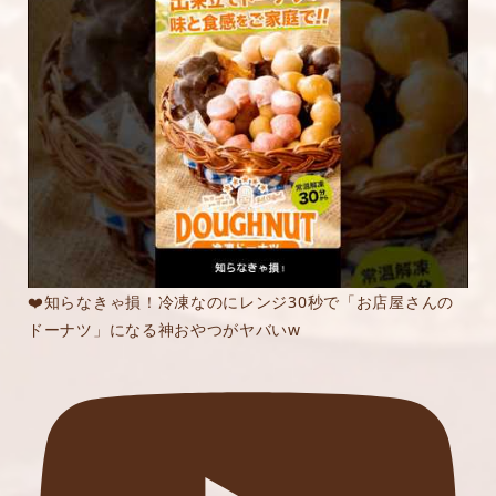
❤️知らなきゃ損！冷凍なのにレンジ30秒で「お店屋さんの
ドーナツ」になる神おやつがヤバいw