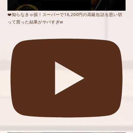
❤️知らなきゃ損！スーパーで16,200円の高級缶詰を思い切
って買った結果がヤバすぎw