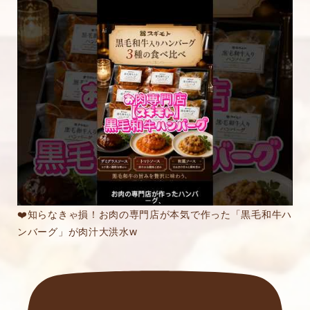
❤️知らなきゃ損！お肉の専門店が本気で作った「黒毛和牛ハ
ンバーグ」が肉汁大洪水w