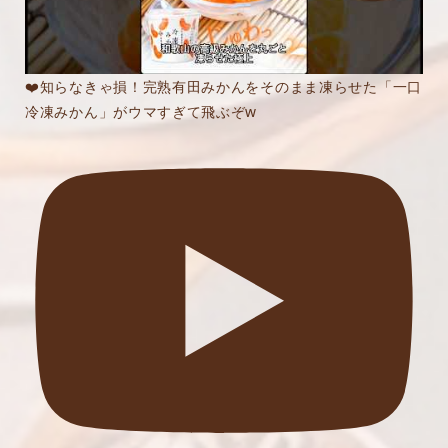
❤️知らなきゃ損！完熟有田みかんをそのまま凍らせた「一口
冷凍みかん」がウマすぎて飛ぶぞw