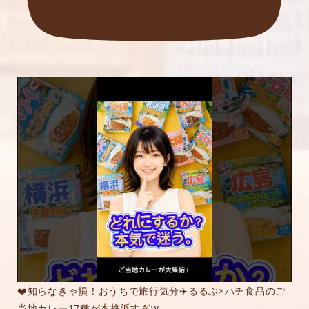
❤️知らなきゃ損！おうちで旅行気分✈️るるぶ×ハチ食品のご
当地カレー17種が本格派すぎw