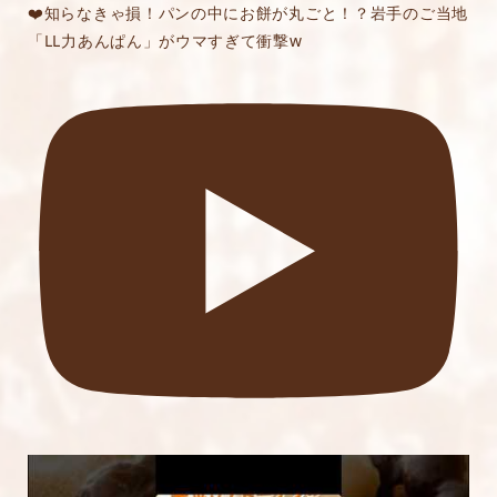
❤️知らなきゃ損！パンの中にお餅が丸ごと！？岩手のご当地
「LL力あんぱん」がウマすぎて衝撃w