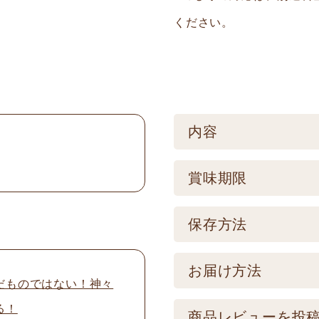
ください。
内容
ケース／入数
賞味期限
1
賞味期限
保存方法
製造後360日 【記
保存方法
お届け方法
品とは異なります。
だものではない！神々
【常温】直射日光の
る！
配送方法
商品レビューを投
けてください。