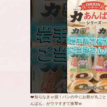
❤️知らなきゃ損！パンの中にお餅が丸ごと
んぱん」がウマすぎて衝撃w