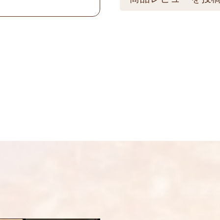
★こちら商品は別途送
メールアドレスは公
可) ☆夏場も常温発
制を取らせて頂いて
振込の場合、ご入金頂
画像はイメージとな
名前
※
い。 ※人気商品の為
い。
メール
※
送料
送料についての詳細
上に表示された文字
コメント
※