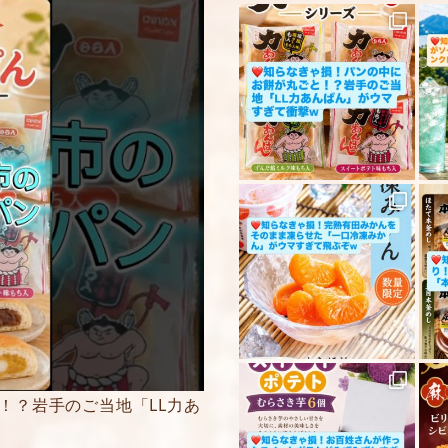
5段階評価をつけてく
★
★★
★★★
★★★★
★★★★★
内容をご確認の上、
ください。
！？岩手のご当地「LL力あ