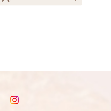
料770円必要です。(沖縄・離島は不
開されません。いたずら防止のため承認
送となりますのでご注意下さい。 ★銀行
おります。
いてからの商品発送となります。 ☆
り変更になる為現物を優先してくださ
、急遽完売になります。ご容赦下さ
は
こちら
を入力してください。