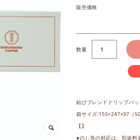
販売価格
数量
結びブレンドドリップバッグ
箱サイズ:155×247×37（
【】
●のし等の対応は、別途料