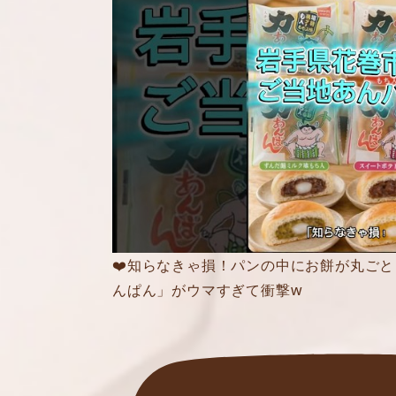
❤️知らなきゃ損！パンの中にお餅が丸ごと
んぱん」がウマすぎて衝撃w