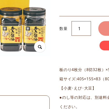
数量
板のり4枚分（8切32枚）×
箱サイズ:405×155×83（
【小麦･えび･大豆】
●のし等の対応は、別途料
ください。