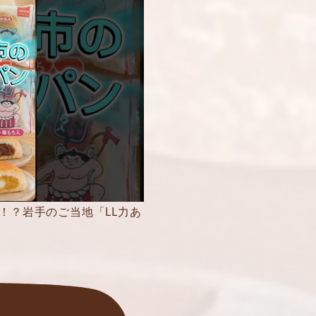
！？岩手のご当地「LL力あ