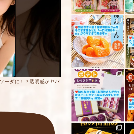
5段階評価をつけてく
★
★★
★★★
★★★★
★★★★★
内容をご確認の上、
ください。
がソーダに！？透明感がヤバ