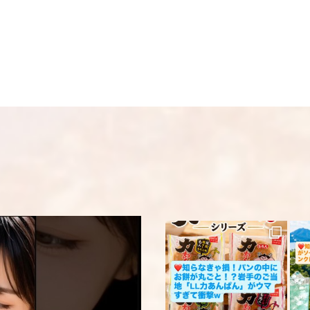
い。 ※人気商品の為
い。
メール
※
送料
送料についての詳細
上に表示された文字
コメント
※