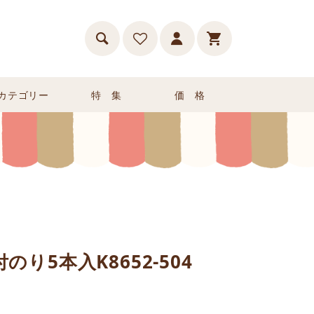
カテゴリー
特 集
価 格
り5本入K8652-504