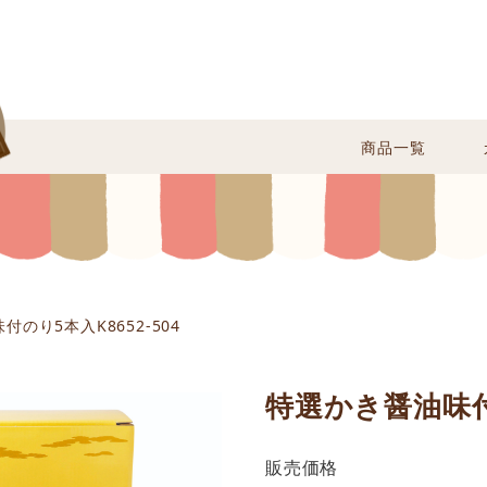
商品一覧
のり5本入K8652-504
特選かき醤油味付の
販売価格