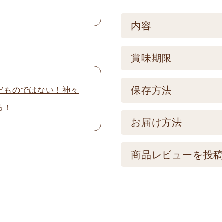
内容
ケース／入数
賞味期限
1
賞味期限
保存方法
だものではない！神々
る！
製造後365日 【記
保存方法
お届け方法
品とは異なります。
【常温】直射日光の
配送方法
商品レビューを投
けてください。
★こちら商品は別途送
メールアドレスは公
可) ☆夏場も常温発
制を取らせて頂いて
振込の場合、ご入金頂
画像はイメージとな
名前
※