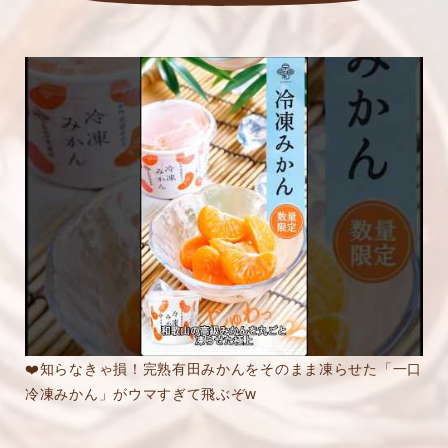
❤️知らなきゃ損！完熟有田みかんをそのまま凍らせた「一口
冷凍みかん」がウマすぎて飛ぶぞw