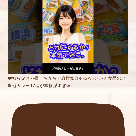
❤️知らなきゃ損！おうちで旅行気分✈️るるぶ×ハチ食品のご
当地カレー17種が本格派すぎw