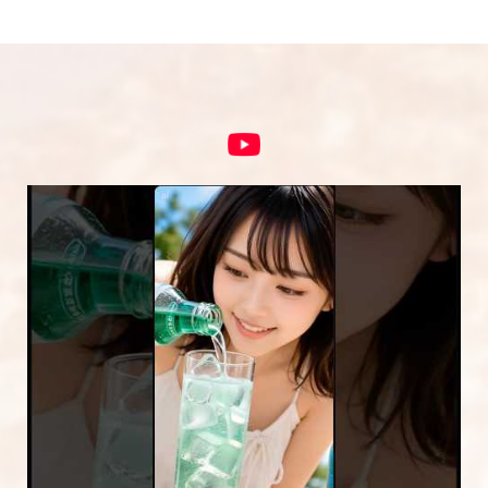
コメント
※
5段階評価をつけてください
★
★★
★★★
★★★★
★★★★★
内容をご確認の上、「レビューを送信する」ボ
タンから送信ください。