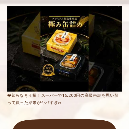
❤️知らなきゃ損！スーパーで16,200円の高級缶詰を思い切
って買った結果がヤバすぎw