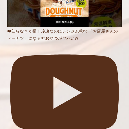
❤️知らなきゃ損！冷凍なのにレンジ30秒で「お店屋さんの
ドーナツ」になる神おやつがヤバいw