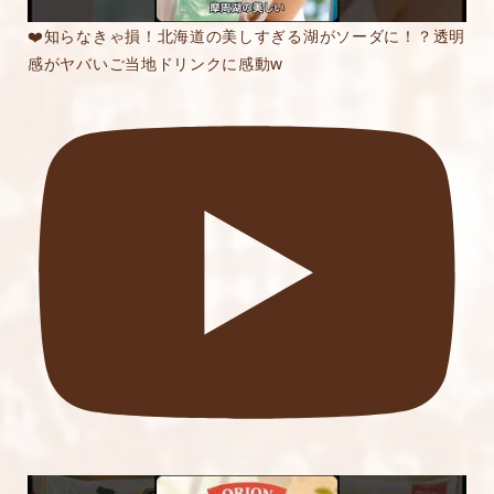
❤️知らなきゃ損！北海道の美しすぎる湖がソーダに！？透明
感がヤバいご当地ドリンクに感動w