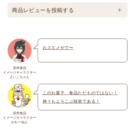
【常温】直射日光の当たる場所、高温多湿の所での
配送方法
保存は避けてください。
商品レビューを投稿する
★こちら商品は別途送料770円必要です。(沖縄・離
島は不可) ☆夏場も常温発送となりますのでご注意下
メールアドレスは公開されません。いたずら防
さい。 ★銀行振込の場合、ご入金頂いてからの商品
止のため承認制を取らせて頂いております。
発送となります。 ☆画像はイメージとなり変更にな
おススメやで〜
名前
※
る為現物を優先してください。 ※人気商品の為、急
遽完売になります。ご容赦下さい。
栄幸食品
送料
イメージキャラクター
メール
※
えいこちゃん
送料についての詳細は
こちら
このお菓子、食品ただものではない！
神々もよろこぶ味覚である！
上に表示された文字を入力してください。
栄幸食品
イメージキャラクター
かれー仙人