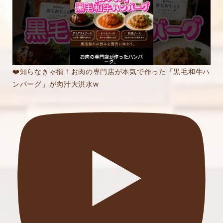
❤️知らなきゃ損！お肉の専門店が本気で作った「黒毛和牛ハ
ンバーグ」が肉汁大洪水w