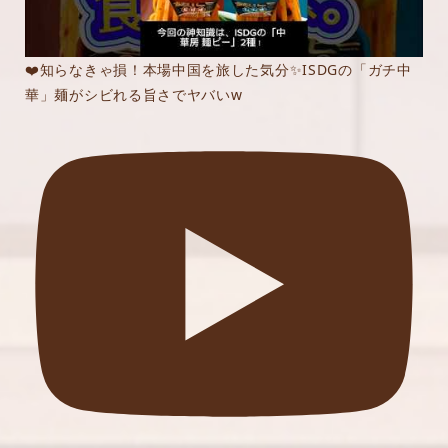
❤️知らなきゃ損！本場中国を旅した気分✨ISDGの「ガチ中
華」麺がシビれる旨さでヤバいw