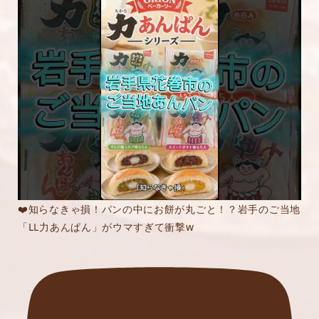
❤️知らなきゃ損！パンの中にお餅が丸ごと！？岩手のご当地
「LL力あんぱん」がウマすぎて衝撃w