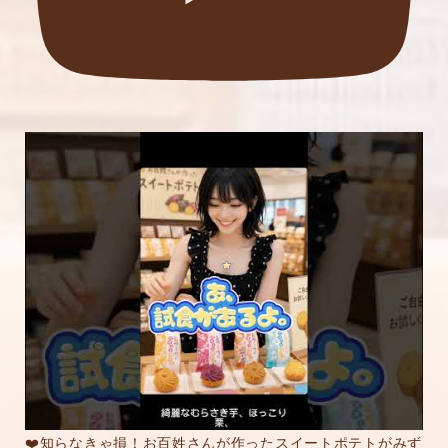
❤️知らなきゃ損！お百姓さんが作ったスイートポテトがみず