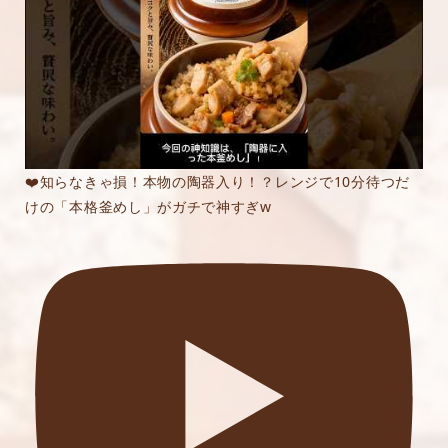
❤️知らなきゃ損！本物の陶器入り！？レンジで10分待つだ
けの「本格釜めし」がガチで神すぎw