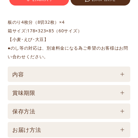
板のり4枚分（8切32枚）×4
箱サイズ:178×323×85（60サイズ）
【小麦･えび･大豆】
●のし等の対応は、別途料金になる為ご希望のお客様はお問
い合わせください。
内容
ケース／入数
賞味期限
1
賞味期限
保存方法
製造後365日 【記載は製造日よりの賞味期限です。
保存方法
お届け商品とは異なります。】
お届け方法