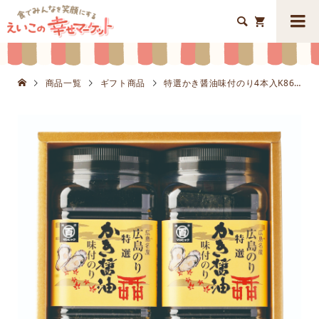


商品一覧
ギフト商品
特選かき醤油味付のり4本入K8652-603