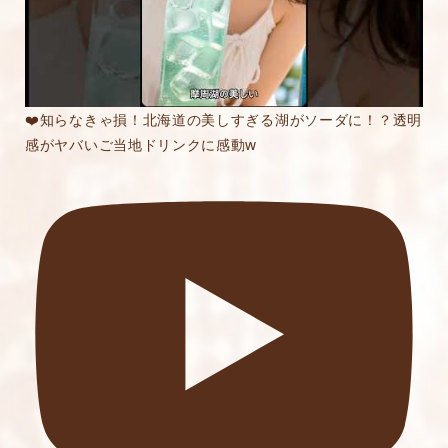
❤️知らなきゃ損！北海道の美しすぎる湖がソーダに！？透明
感がヤバいご当地ドリンクに感動w