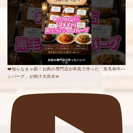
❤️知らなきゃ損！お肉の専門店が本気で作った「黒毛和牛ハ
ンバーグ」が肉汁大洪水w