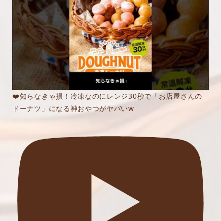
❤️知らなきゃ損！冷凍なのにレンジ30秒で「お店屋さんの
ドーナツ」になる神おやつがヤバいw