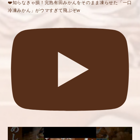
❤️知らなきゃ損！完熟有田みかんをそのまま凍らせた「一口
冷凍みかん」がウマすぎて飛ぶぞw