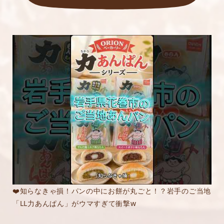
❤️知らなきゃ損！パンの中にお餅が丸ごと！？岩手のご当地
「LL力あんぱん」がウマすぎて衝撃w