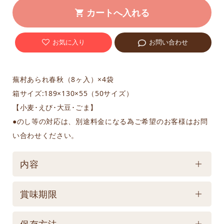
お気に入り
お問い合わせ
蕪村あられ春秋（8ヶ入）×4袋
箱サイズ:189×130×55（50サイズ）
【小麦･えび･大豆･ごま】
●のし等の対応は、別途料金になる為ご希望のお客様はお問
い合わせください。
内容
ケース／入数
賞味期限
1
賞味期限
保存方法