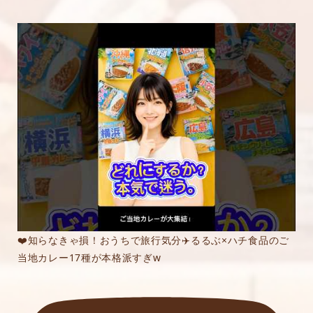
❤️知らなきゃ損！おうちで旅行気分✈️るるぶ×ハチ食品のご
当地カレー17種が本格派すぎw