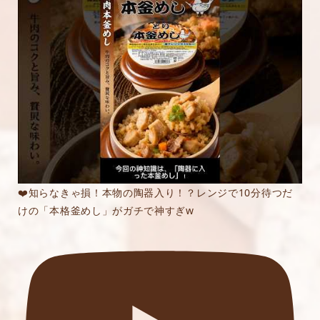
❤️知らなきゃ損！本物の陶器入り！？レンジで10分待つだ
けの「本格釜めし」がガチで神すぎw