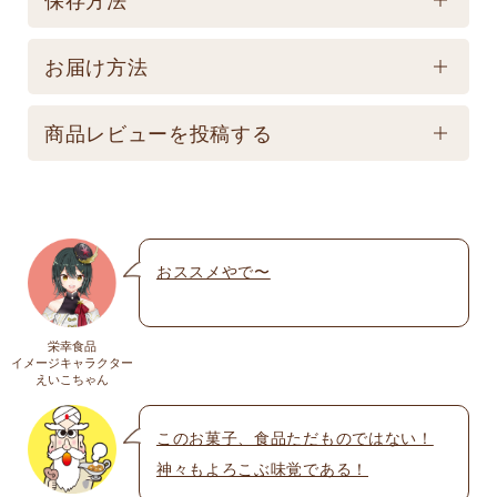
製造後90日 【記載は製造日よりの賞味期限です。お
保存方法
届け商品とは異なります。】
お届け方法
【常温】直射日光の当たる場所、高温多湿の所での
配送方法
保存は避けてください。
商品レビューを投稿する
★こちら商品は別途送料770円必要です。(沖縄・離
島は不可) ☆夏場も常温発送となりますのでご注意下
メールアドレスは公開されません。いたずら防
さい。 ★銀行振込の場合、ご入金頂いてからの商品
止のため承認制を取らせて頂いております。
発送となります。 ☆画像はイメージとなり変更にな
おススメやで〜
名前
※
る為現物を優先してください。 ※人気商品の為、急
遽完売になります。ご容赦下さい。
栄幸食品
送料
イメージキャラクター
メール
※
えいこちゃん
送料についての詳細は
こちら
このお菓子、食品ただものではない！
神々もよろこぶ味覚である！