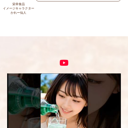
上に表示された文字を入力してください。
栄幸食品
イメージキャラクター
かれー仙人
コメント
※
5段階評価をつけてください
★
★★
★★★
★★★★
★★★★★
内容をご確認の上、「レビューを送信する」ボ
タンから送信ください。