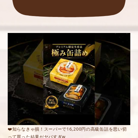
❤️知らなきゃ損！スーパーで16,200円の高級缶詰を思い切
って買った結果がヤバすぎw