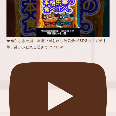
❤️知らなきゃ損！本場中国を旅した気分✨ISDGの「ガチ中
華」麺がシビれる旨さでヤバいw