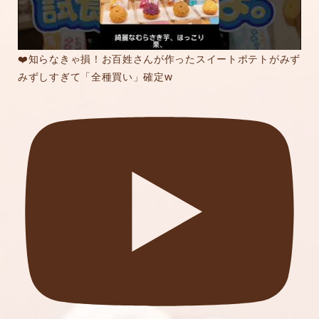
❤️知らなきゃ損！お百姓さんが作ったスイートポテトがみず
みずしすぎて「全種買い」確定w