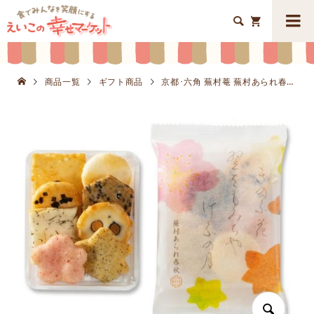


商品一覧
ギフト商品
京都･六角 蕪村菴 蕪村あられ春秋K8623-904