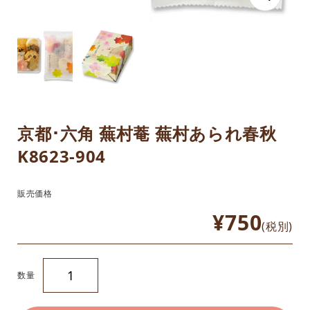
京都･六角 蕪村菴 蕪村あられ春秋
K8623-904
販売価格
¥750
(税別)
数量