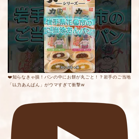
内容をご確認の上、「レビューを送信する」ボ
タンから送信ください。
❤️知らなきゃ損！パンの中にお餅が丸ごと！？岩手のご当地
「LL力あんぱん」がウマすぎて衝撃w