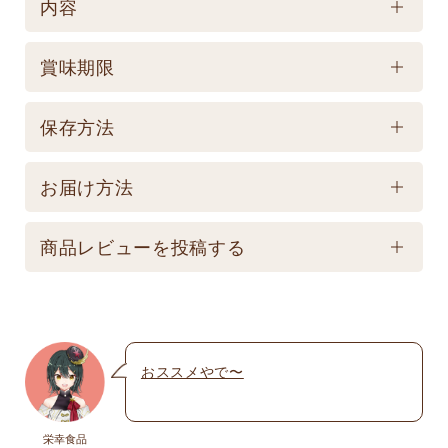
内容
ケース／入数
賞味期限
1
賞味期限
保存方法
製造後150日 【記載は製造日よりの賞味期限です。
保存方法
お届け商品とは異なります。】
お届け方法
【常温】直射日光の当たる場所、高温多湿の所での
配送方法
保存は避けてください。
商品レビューを投稿する
★こちら商品は別途送料770円必要です。(沖縄・離
島は不可) ☆夏場も常温発送となりますのでご注意下
メールアドレスは公開されません。いたずら防
さい。 ★銀行振込の場合、ご入金頂いてからの商品
止のため承認制を取らせて頂いております。
発送となります。 ☆画像はイメージとなり変更にな
おススメやで〜
名前
※
る為現物を優先してください。 ※人気商品の為、急
遽完売になります。ご容赦下さい。
栄幸食品