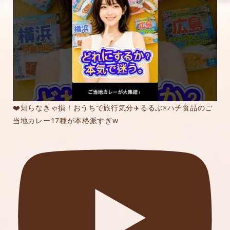
❤️知らなきゃ損！おうちで旅行気分✈️るるぶ×ハチ食品のご
当地カレー17種が本格派すぎw