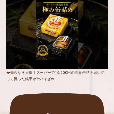
❤️知らなきゃ損！スーパーで16,200円の高級缶詰を思い切
って買った結果がヤバすぎw