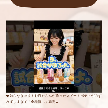
❤️知らなきゃ損！お百姓さんが作ったスイートポテトがみず
みずしすぎて「全種買い」確定w