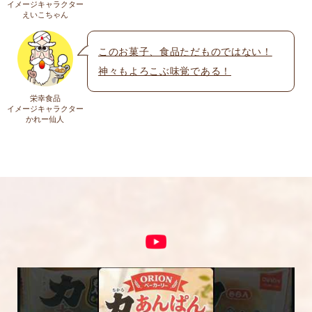
送料
イメージキャラクター
メール
※
えいこちゃん
送料についての詳細は
こちら
このお菓子、食品ただものではない！
神々もよろこぶ味覚である！
上に表示された文字を入力してください。
栄幸食品
イメージキャラクター
かれー仙人
コメント
※
5段階評価をつけてください
★
★★
★★★
★★★★
★★★★★