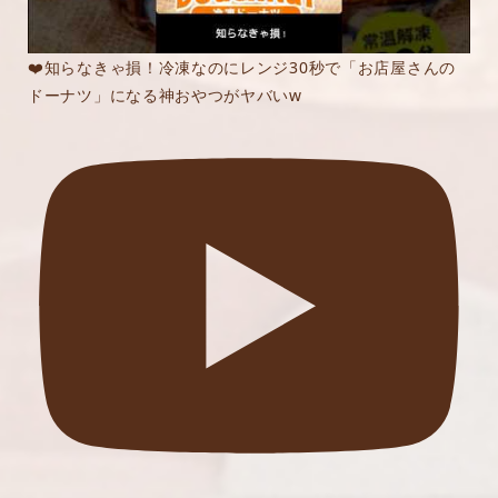
❤️知らなきゃ損！冷凍なのにレンジ30秒で「お店屋さんの
ドーナツ」になる神おやつがヤバいw