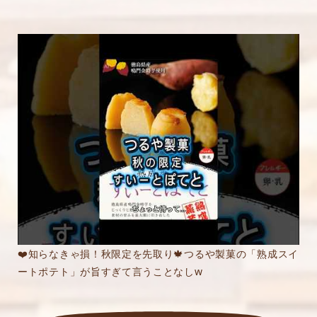
❤️知らなきゃ損！秋限定を先取り🍁つるや製菓の「熟成スイ
ートポテト」が旨すぎて言うことなしw