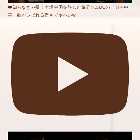
❤️知らなきゃ損！本場中国を旅した気分✨ISDGの「ガチ中
華」麺がシビれる旨さでヤバいw