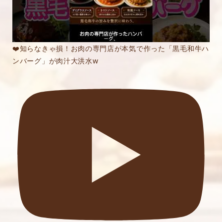
❤️知らなきゃ損！お肉の専門店が本気で作った「黒毛和牛ハ
ンバーグ」が肉汁大洪水w