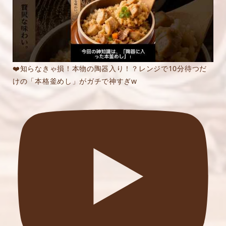
❤️知らなきゃ損！本物の陶器入り！？レンジで10分待つだ
けの「本格釜めし」がガチで神すぎw