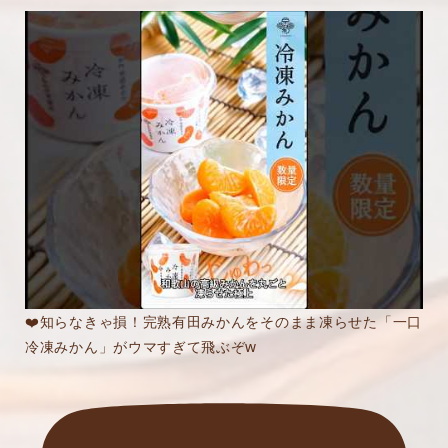
❤️知らなきゃ損！完熟有田みかんをそのまま凍らせた「一口
冷凍みかん」がウマすぎて飛ぶぞw