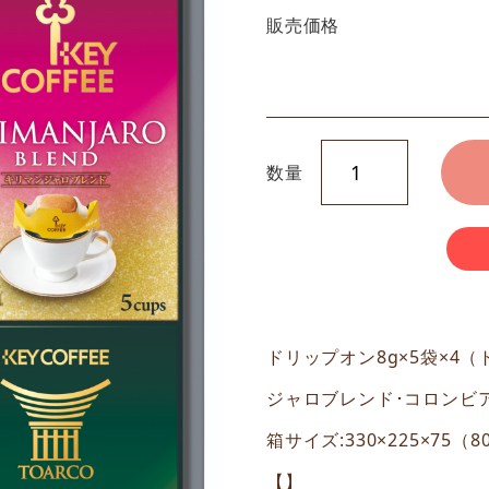
販売価格
数量
ドリップオン8g×5袋×4
ジャロブレンド･コロンビ
箱サイズ:330×225×75（
【】