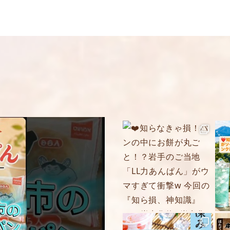
メール
※
送料
送料についての詳細
上に表示された文字
コメント
※
5段階評価をつけてく
★
★★
★★★
★★★★
★★★★★