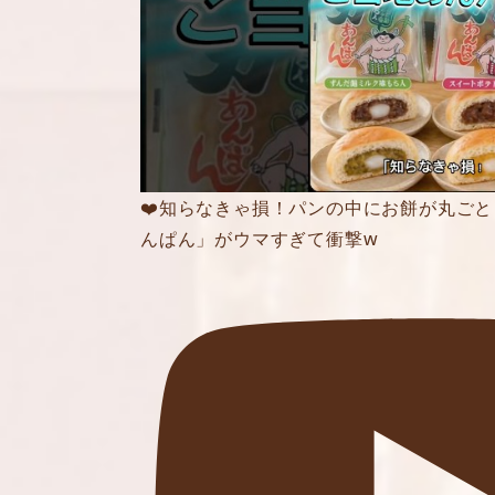
❤️知らなきゃ損！パンの中にお餅が丸ごと
んぱん」がウマすぎて衝撃w