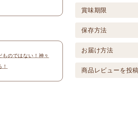
ケース／入数
賞味期限
1
賞味期限
保存方法
製造後570日 【記
保存方法
お届け方法
品とは異なります。
だものではない！神々
【常温】直射日光の
る！
配送方法
商品レビューを投
けてください。
★こちら商品は別途送
メールアドレスは公
可) ☆夏場も常温発
制を取らせて頂いて
振込の場合、ご入金頂
画像はイメージとな
名前
※
い。 ※人気商品の為
い。