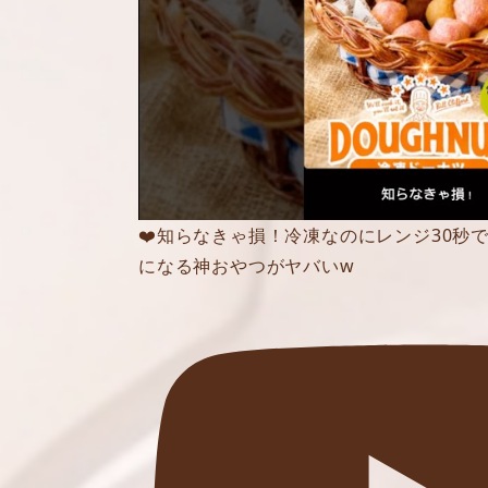
❤️知らなきゃ損！冷凍なのにレンジ30秒
になる神おやつがヤバいw