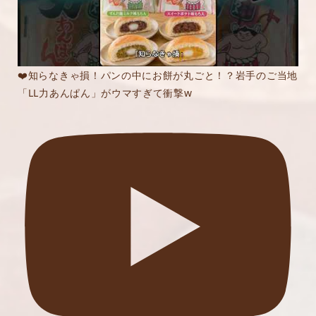
❤️知らなきゃ損！パンの中にお餅が丸ごと！？岩手のご当地
「LL力あんぱん」がウマすぎて衝撃w