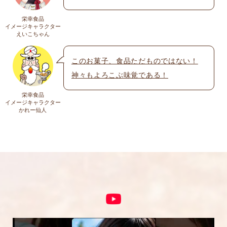
遽完売になります。ご容赦下さい。
栄幸食品
送料
イメージキャラクター
メール
※
えいこちゃん
送料についての詳細は
こちら
このお菓子、食品ただものではない！
神々もよろこぶ味覚である！
上に表示された文字を入力してください。
栄幸食品
イメージキャラクター
かれー仙人
コメント
※
5段階評価をつけてください