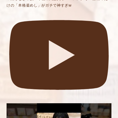
けの「本格釜めし」がガチで神すぎw