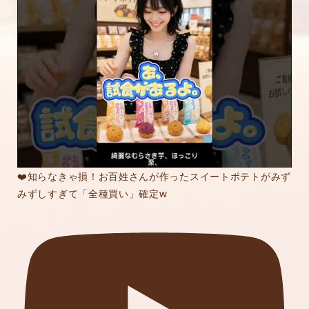
❤️知らなきゃ損！お百姓さんが作ったスイートポテトがみず
みずしすぎて「全種買い」確定w