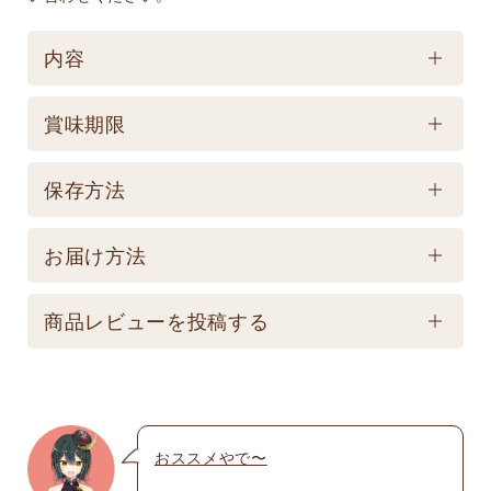
内容
ケース／入数
賞味期限
1
賞味期限
保存方法
製造後545日 【記載は製造日よりの賞味期限です。
保存方法
お届け商品とは異なります。】
お届け方法
【常温】直射日光の当たる場所、高温多湿の所での
配送方法
保存は避けてください。
商品レビューを投稿する
★こちら商品は別途送料770円必要です。(沖縄・離
島は不可) ☆夏場も常温発送となりますのでご注意下
メールアドレスは公開されません。いたずら防
さい。 ★銀行振込の場合、ご入金頂いてからの商品
止のため承認制を取らせて頂いております。
発送となります。 ☆画像はイメージとなり変更にな
おススメやで〜
名前
※
る為現物を優先してください。 ※人気商品の為、急