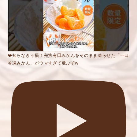
❤️知らなきゃ損！完熟有田みかんをそのまま凍らせた「一口
冷凍みかん」がウマすぎて飛ぶぞw