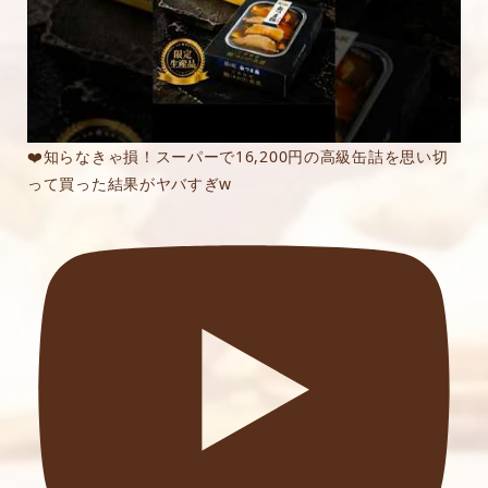
❤️知らなきゃ損！スーパーで16,200円の高級缶詰を思い切
って買った結果がヤバすぎw