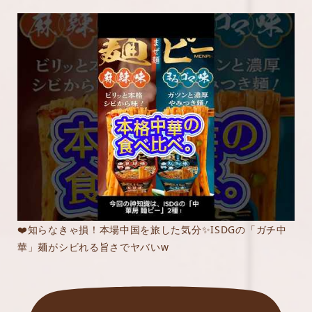
❤️知らなきゃ損！本場中国を旅した気分✨ISDGの「ガチ中
華」麺がシビれる旨さでヤバいw