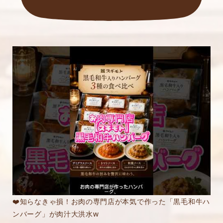
❤️知らなきゃ損！お肉の専門店が本気で作った「黒毛和牛ハ
ンバーグ」が肉汁大洪水w