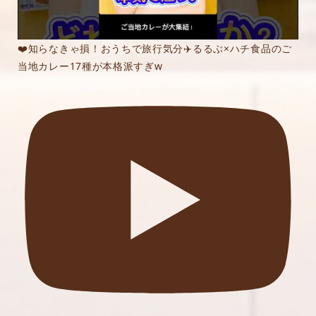
❤️知らなきゃ損！おうちで旅行気分✈️るるぶ×ハチ食品のご
当地カレー17種が本格派すぎw