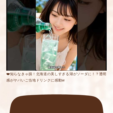
★
★★
★★★
★★★★
★★★★★
内容をご確認の上、「レビューを送信する」ボ
タンから送信ください。
❤️知らなきゃ損！北海道の美しすぎる湖がソーダに！？透明
感がヤバいご当地ドリンクに感動w