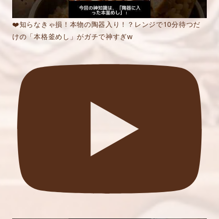
❤️知らなきゃ損！本物の陶器入り！？レンジで10分待つだ
けの「本格釜めし」がガチで神すぎw