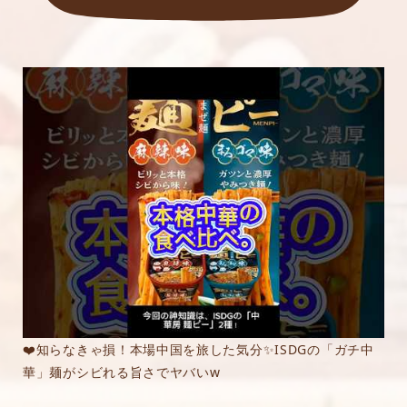
❤️知らなきゃ損！本場中国を旅した気分✨ISDGの「ガチ中
華」麺がシビれる旨さでヤバいw