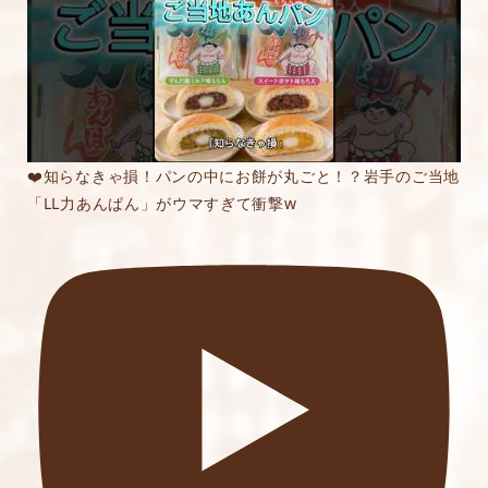
❤️知らなきゃ損！パンの中にお餅が丸ごと！？岩手のご当地
「LL力あんぱん」がウマすぎて衝撃w