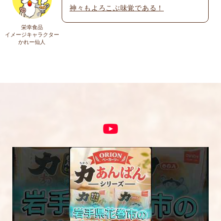
神々もよろこぶ味覚である！
上に表示された文字を入力してください。
栄幸食品
イメージキャラクター
かれー仙人
コメント
※
5段階評価をつけてください
★
★★
★★★
★★★★
★★★★★
内容をご確認の上、「レビューを送信する」ボ
タンから送信ください。