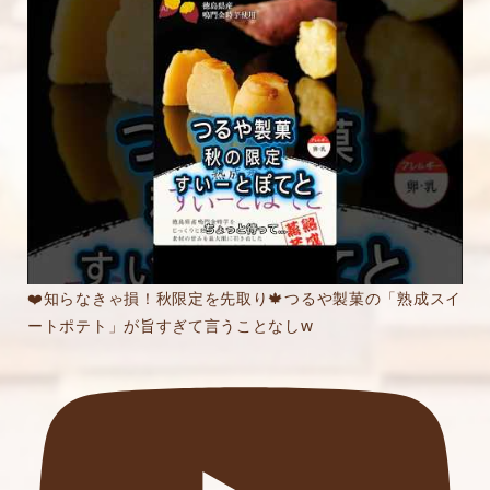
❤️知らなきゃ損！秋限定を先取り🍁つるや製菓の「熟成スイ
ートポテト」が旨すぎて言うことなしw