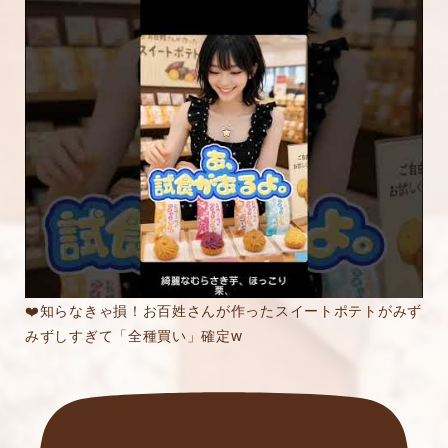
❤️知らなきゃ損！お百姓さんが作ったスイートポテトがみず
みずしすぎて「全種買い」確定w