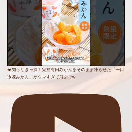
❤️知らなきゃ損！完熟有田みかんをそのまま凍らせた「一口
冷凍みかん」がウマすぎて飛ぶぞw