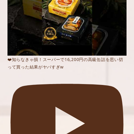
❤️知らなきゃ損！スーパーで16,200円の高級缶詰を思い切
って買った結果がヤバすぎw