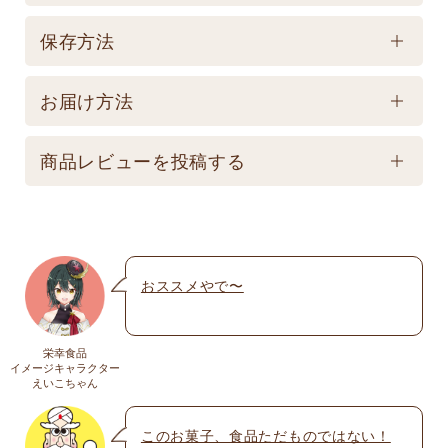
1
賞味期限
保存方法
365日 【記載は製造日よりの賞味期限です。お届け
保存方法
商品とは異なります。】
お届け方法
【常温】直射日光の当たる場所、高温多湿の所での
配送方法
保存は避けてください。
商品レビューを投稿する
★こちら商品は別途送料770円必要です。(沖縄・離
島は不可) ☆夏場も常温発送となりますのでご注意下
メールアドレスは公開されません。いたずら防
さい。 ★銀行振込の場合、ご入金頂いてからの商品
止のため承認制を取らせて頂いております。
発送となります。 ☆画像はイメージとなり変更にな
おススメやで〜
名前
※
る為現物を優先してください。 ※人気商品の為、急
遽完売になります。ご容赦下さい。
栄幸食品
送料
イメージキャラクター
メール
※
えいこちゃん
送料についての詳細は
こちら
このお菓子、食品ただものではない！