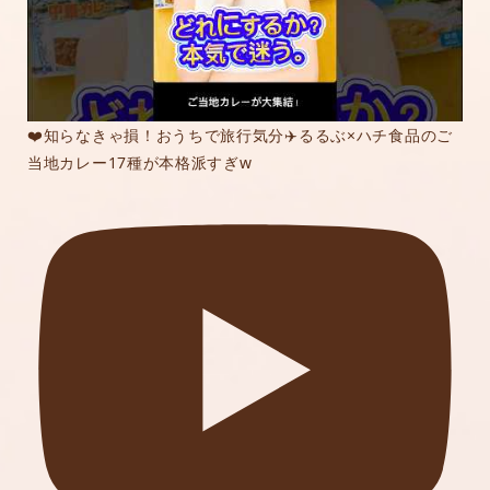
❤️知らなきゃ損！おうちで旅行気分✈️るるぶ×ハチ食品のご
当地カレー17種が本格派すぎw