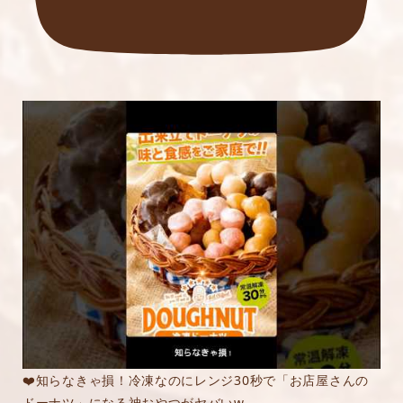
❤️知らなきゃ損！冷凍なのにレンジ30秒で「お店屋さんの
ドーナツ」になる神おやつがヤバいw