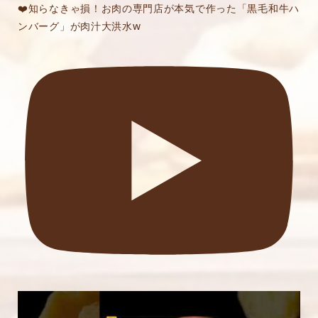
❤️知らなきゃ損！お肉の専門店が本気で作った「黒毛和牛ハ
ンバーグ」が肉汁大洪水w