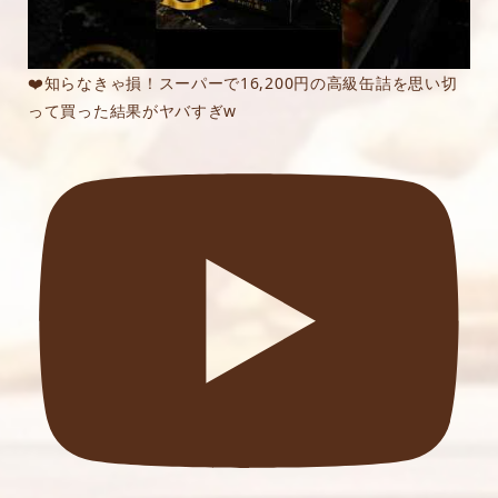
❤️知らなきゃ損！スーパーで16,200円の高級缶詰を思い切
って買った結果がヤバすぎw