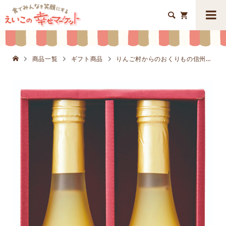


商品一覧
ギフト商品
りんご村からのおくりもの信州の果実 林檎ジュースセットK8630-501