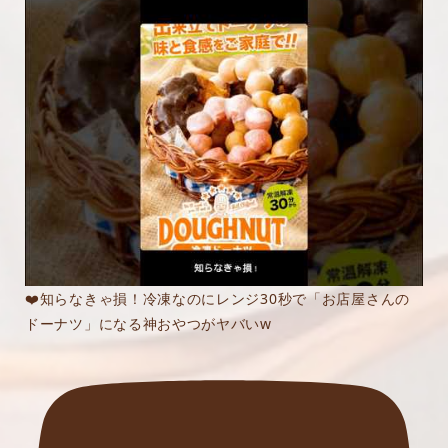
❤️知らなきゃ損！冷凍なのにレンジ30秒で「お店屋さんの
ドーナツ」になる神おやつがヤバいw