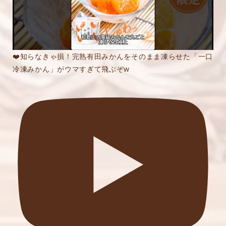
❤️知らなきゃ損！完熟有田みかんをそのまま凍らせた「一口
冷凍みかん」がウマすぎて飛ぶぞw