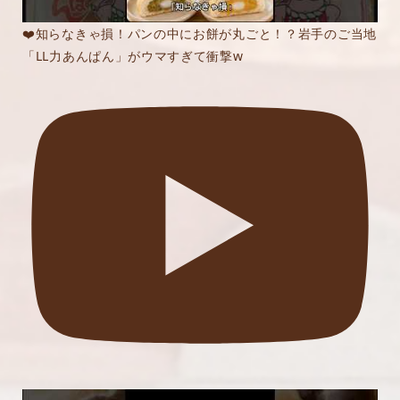
❤️知らなきゃ損！パンの中にお餅が丸ごと！？岩手のご当地
「LL力あんぱん」がウマすぎて衝撃w