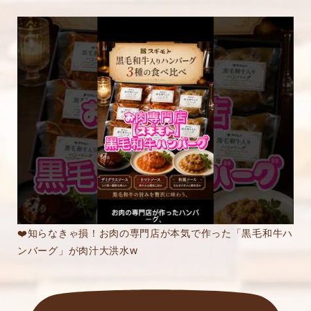
❤️知らなきゃ損！お肉の専門店が本気で作った「黒毛和牛ハ
ンバーグ」が肉汁大洪水w