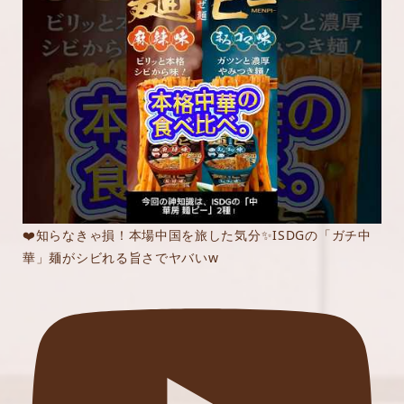
❤️知らなきゃ損！本場中国を旅した気分✨ISDGの「ガチ中
華」麺がシビれる旨さでヤバいw