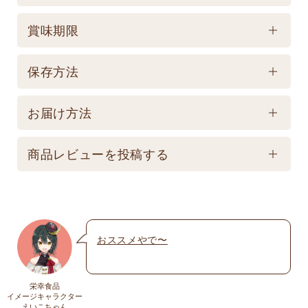
ケース／入数
賞味期限
1
賞味期限
保存方法
製造後540日 【記載は製造日よりの賞味期限です。
保存方法
お届け商品とは異なります。】
お届け方法
【常温】直射日光の当たる場所、高温多湿の所での
配送方法
保存は避けてください。
商品レビューを投稿する
★こちら商品は別途送料770円必要です。(沖縄・離
島は不可) ☆夏場も常温発送となりますのでご注意下
メールアドレスは公開されません。いたずら防
さい。 ★銀行振込の場合、ご入金頂いてからの商品
止のため承認制を取らせて頂いております。
発送となります。 ☆画像はイメージとなり変更にな
おススメやで〜
名前
※
る為現物を優先してください。 ※人気商品の為、急
遽完売になります。ご容赦下さい。
栄幸食品
送料
イメージキャラクター
メール
※
えいこちゃん