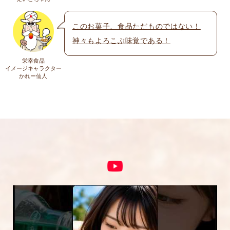
送料についての詳細は
こちら
このお菓子、食品ただものではない！
神々もよろこぶ味覚である！
上に表示された文字を入力してください。
栄幸食品
イメージキャラクター
かれー仙人
コメント
※
5段階評価をつけてください
★
★★
★★★
★★★★
★★★★★