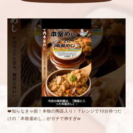
❤️知らなきゃ損！本物の陶器入り！？レンジで10分待つだ
けの「本格釜めし」がガチで神すぎw