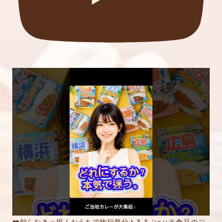
❤️知らなきゃ損！おうちで旅行気分✈️るるぶ×ハチ食品のご