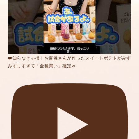
❤️知らなきゃ損！お百姓さんが作ったスイートポテトがみず
みずしすぎて「全種買い」確定w