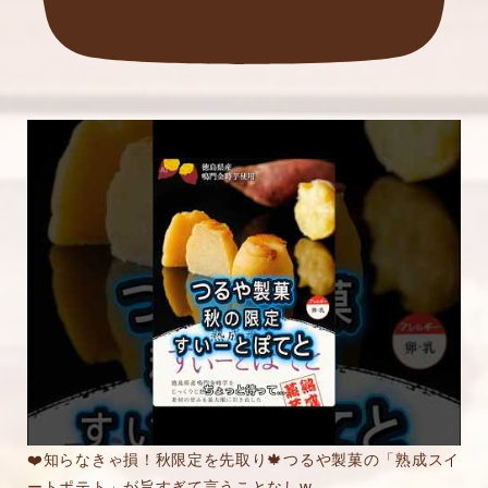
❤️知らなきゃ損！秋限定を先取り🍁つるや製菓の「熟成スイ
ートポテト」が旨すぎて言うことなしw