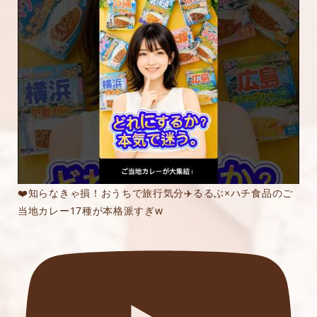
❤️知らなきゃ損！おうちで旅行気分✈️るるぶ×ハチ食品のご
当地カレー17種が本格派すぎw