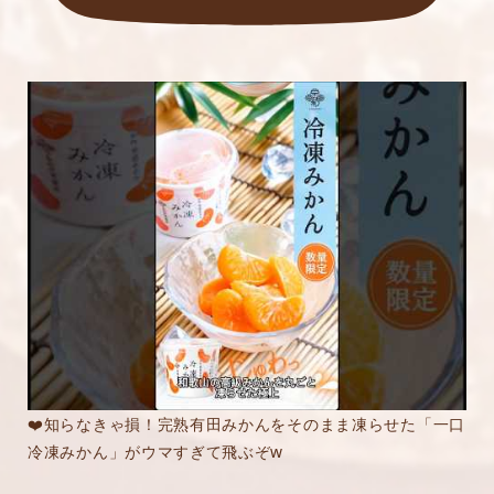
❤️知らなきゃ損！完熟有田みかんをそのまま凍らせた「一口
冷凍みかん」がウマすぎて飛ぶぞw