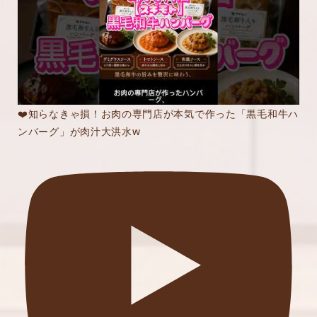
❤️知らなきゃ損！お肉の専門店が本気で作った「黒毛和牛ハ
ンバーグ」が肉汁大洪水w