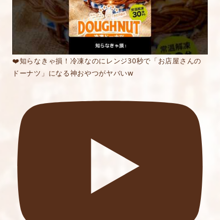
❤️知らなきゃ損！冷凍なのにレンジ30秒で「お店屋さんの
ドーナツ」になる神おやつがヤバいw