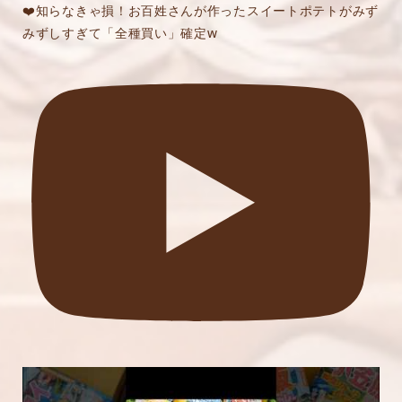
❤️知らなきゃ損！お百姓さんが作ったスイートポテトがみず
みずしすぎて「全種買い」確定w