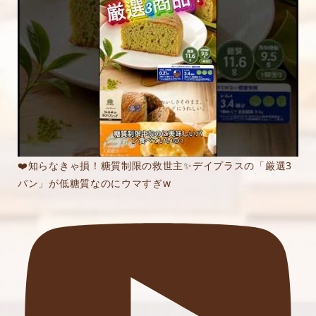
❤️知らなきゃ損！糖質制限の救世主✨デイプラスの「厳選3
パン」が低糖質なのにウマすぎw