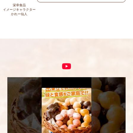
上に表示された文字を入力してください。
栄幸食品
イメージキャラクター
かれー仙人
コメント
※
5段階評価をつけてください
★
★★
★★★
★★★★
★★★★★
内容をご確認の上、「レビューを送信する」ボ
タンから送信ください。