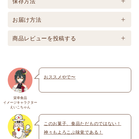
保存方法
製造後90日 【記載は製造日よりの賞味期限です。お
保存方法
届け商品とは異なります。】
お届け方法
【常温】直射日光の当たる場所、高温多湿の所での
配送方法
保存は避けてください。
商品レビューを投稿する
★こちら商品は別途送料770円必要です。(沖縄・離
島は不可) ☆夏場も常温発送となりますのでご注意下
メールアドレスは公開されません。いたずら防
さい。 ★銀行振込の場合、ご入金頂いてからの商品
止のため承認制を取らせて頂いております。
発送となります。 ☆画像はイメージとなり変更にな
おススメやで〜
名前
※
る為現物を優先してください。 ※人気商品の為、急
遽完売になります。ご容赦下さい。
栄幸食品
送料
イメージキャラクター
メール
※
えいこちゃん
送料についての詳細は
こちら
このお菓子、食品ただものではない！
神々もよろこぶ味覚である！