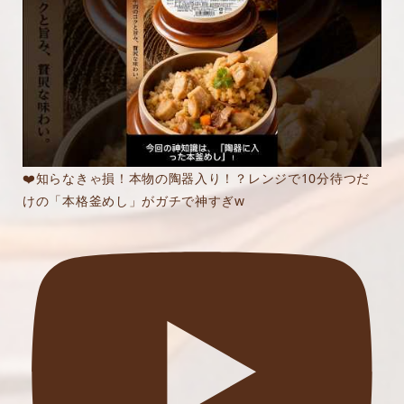
❤️知らなきゃ損！本物の陶器入り！？レンジで10分待つだ
けの「本格釜めし」がガチで神すぎw