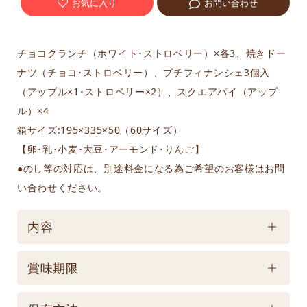
お気に入り
お問い合わせ
チョコクランチ（ホワイト･ストロベリー）×各3、焼きドー
ナツ（チョコ･ストロベリー）、プチフィナンシェ3個入
（アップル×1･ストロベリー×2）、スクエアパイ（アップ
ル）×4
箱サイズ:195×335×50（60サイズ）
【卵･乳･小麦･大豆･アーモンド･りんご】
●のし等の対応は、別途料金になる為ご希望のお客様はお問
い合わせください。
内容
ケース／入数
賞味期限
1
賞味期限