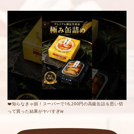
❤️知らなきゃ損！スーパーで16,200円の高級缶詰を思い切
って買った結果がヤバすぎw