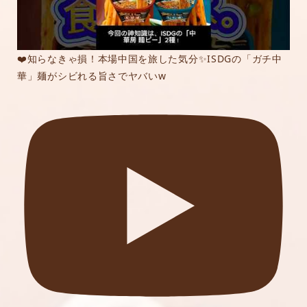
❤️知らなきゃ損！本場中国を旅した気分✨ISDGの「ガチ中
華」麺がシビれる旨さでヤバいw