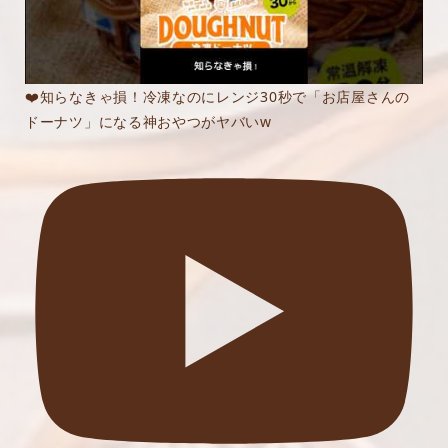
❤️知らなきゃ損！冷凍なのにレンジ30秒で「お店屋さんの
ドーナツ」になる神おやつがヤバいw