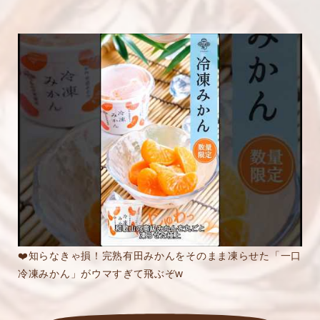
❤️知らなきゃ損！完熟有田みかんをそのまま凍らせた「一口
冷凍みかん」がウマすぎて飛ぶぞw