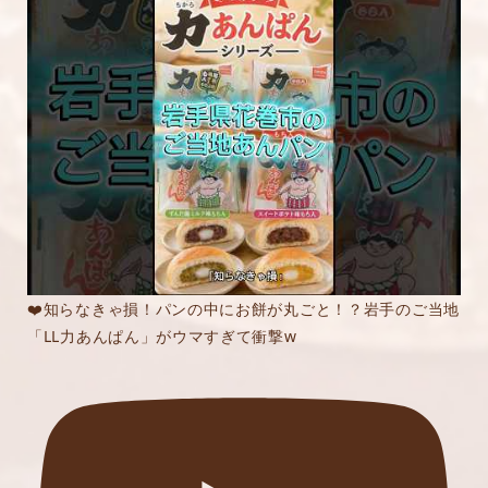
❤️知らなきゃ損！パンの中にお餅が丸ごと！？岩手のご当地
「LL力あんぱん」がウマすぎて衝撃w