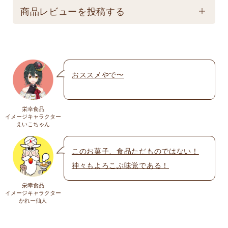
配送方法
保存は避けてください。
商品レビューを投稿する
★こちら商品は別途送料770円必要です。(沖縄・離
島は不可) ☆夏場も常温発送となりますのでご注意下
メールアドレスは公開されません。いたずら防
さい。 ★銀行振込の場合、ご入金頂いてからの商品
止のため承認制を取らせて頂いております。
発送となります。 ☆画像はイメージとなり変更にな
おススメやで〜
名前
※
る為現物を優先してください。 ※人気商品の為、急
遽完売になります。ご容赦下さい。
栄幸食品
送料
イメージキャラクター
メール
※
えいこちゃん
送料についての詳細は
こちら
このお菓子、食品ただものではない！
神々もよろこぶ味覚である！
上に表示された文字を入力してください。
栄幸食品
イメージキャラクター
かれー仙人