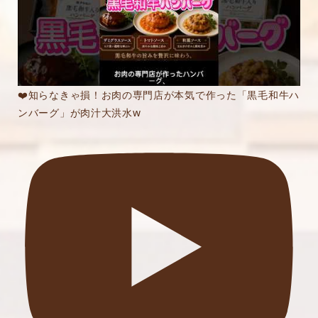
❤️知らなきゃ損！お肉の専門店が本気で作った「黒毛和牛ハ
ンバーグ」が肉汁大洪水w