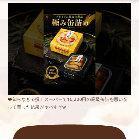
❤️知らなきゃ損！スーパーで16,200円の高級缶詰を思い切
って買った結果がヤバすぎw