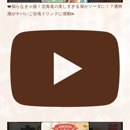
❤️知らなきゃ損！北海道の美しすぎる湖がソーダに！？透明
感がヤバいご当地ドリンクに感動w