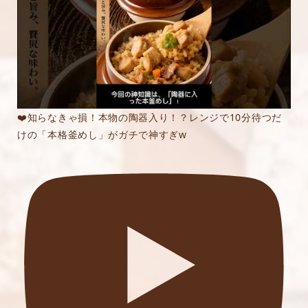
❤️知らなきゃ損！本物の陶器入り！？レンジで10分待つだ
けの「本格釜めし」がガチで神すぎw