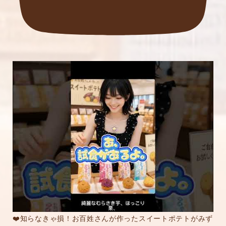
❤️知らなきゃ損！お百姓さんが作ったスイートポテトがみず