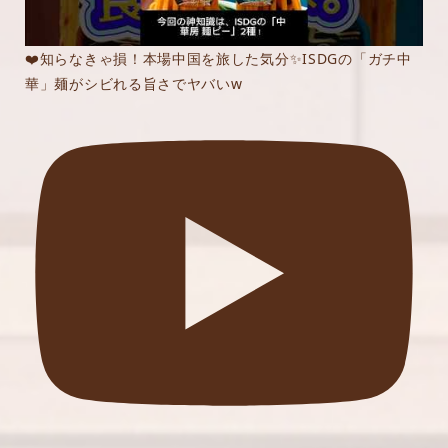
❤️知らなきゃ損！本場中国を旅した気分✨ISDGの「ガチ中
華」麺がシビれる旨さでヤバいw