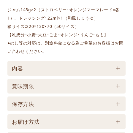
ジャム145g×2（ストロベリー･オレンジマーマレード×各
1）、ドレッシング122ml×1（和風しょうゆ）
箱サイズ:220×130×70（50サイズ）
【乳成分･小麦･大豆･ごま･オレンジ･りんご･もも】
●のし等の対応は、別途料金になる為ご希望のお客様はお問
い合わせください。
内容
ケース／入数
賞味期限
1
賞味期限
保存方法
製造後300日 【記載は製造日よりの賞味期限です。
保存方法
お届け商品とは異なります。】
お届け方法
【常温】直射日光の当たる場所、高温多湿の所での