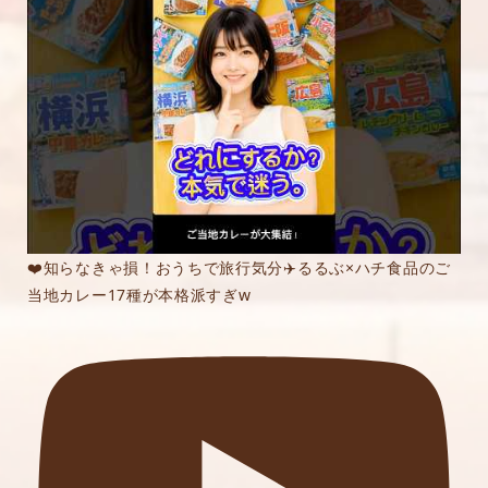
❤️知らなきゃ損！おうちで旅行気分✈️るるぶ×ハチ食品のご
当地カレー17種が本格派すぎw