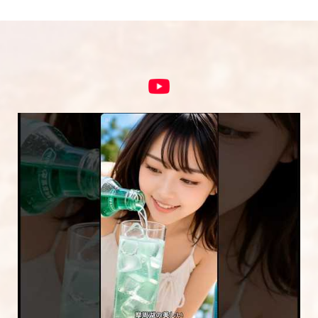
コメント
※
5段階評価をつけてください
★
★★
★★★
★★★★
★★★★★
内容をご確認の上、「レビューを送信する」ボ
タンから送信ください。